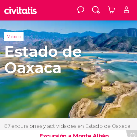
México
Estado de
Oaxaca
87 excursiones y actividades en Estado de Oaxaca
Excursión a Monte Albán