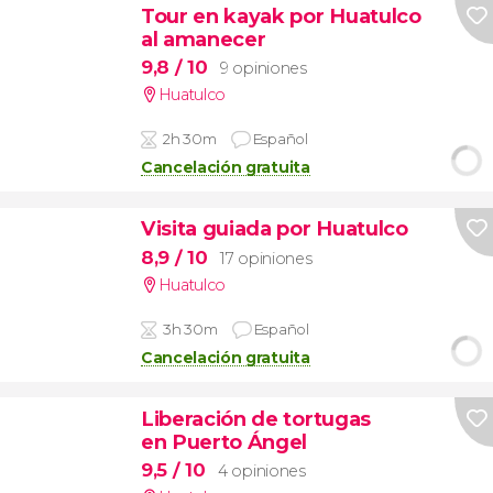
Tour en kayak por Huatulco
al amanecer
9,8
/ 10
9 opiniones
Huatulco
2h 30m
Español
Cancelación gratuita
Visita guiada por Huatulco
8,9
/ 10
17 opiniones
Huatulco
3h 30m
Español
Cancelación gratuita
Liberación de tortugas
en Puerto Ángel
9,5
/ 10
4 opiniones