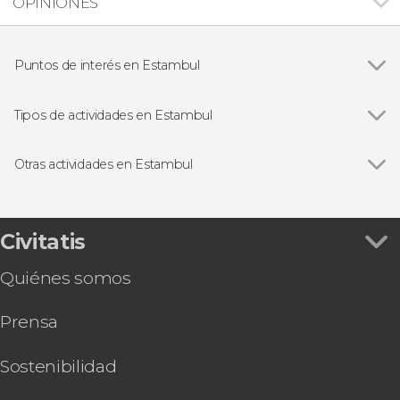
OPINIONES
Puntos de interés en Estambul
Ver todas
Santa Sofía
Palacio de Topkapi
Tipos de actividades en Estambul
Mezquita Azul
Ver todas
Visitas guiadas en Estambul
Cisterna Basílica
Free tours en Estambul
Otras actividades en Estambul
Gran Bazar
Cruceros por el Bósforo
Ver todas
Tour por las mezquitas de Estambul
Folclore tradicional en Estambul
Entradas a Santa Sofía, Mezquita Azul, Palacio
Baños turcos en Estambul
de Topkapi y Cisterna Basílica
Civitatis
Excursiones de un día desde Estambul
Entradas para la Torre de Gálata con audioguía
Quiénes somos
Entradas al Palacio de Dolmabahçe con
audioguía
Prensa
Tour por los palacios y mezquitas de Estambul
6 días por Capadocia, Pamukkale y Éfeso
Tour de 7 días por lo mejor de Turquía
Sostenibilidad
Autobús turístico de Estambul