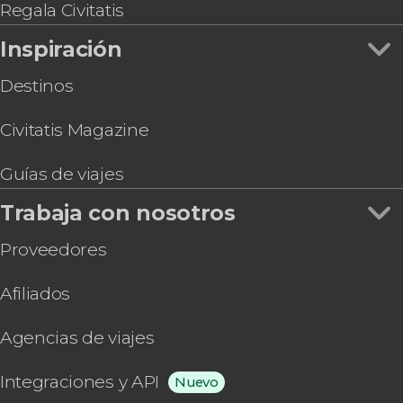
Entradas al Palacio Beylerbeyi sin colas +
Regala Civitatis
Audioguía
Inspiración
Taller de lámparas turcas en Estambul
Destinos
Civitatis Magazine
Guías de viajes
Trabaja con nosotros
Proveedores
Afiliados
Agencias de viajes
Integraciones y API
Nuevo