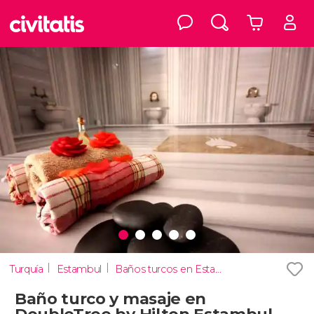
Turquía
Estambul
Baños turcos en Estambul
Baño turco y masaje en
DoubleTree by Hilton Estambul