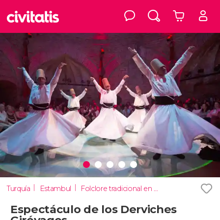
Turquía
Estambul
Folclore tradicional en Estambul
Espectáculo de los Derviches
Giróvagos