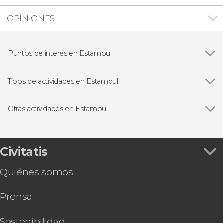
OPINIONES
Puntos de interés en Estambul
Ver todas
Santa Sofía
Palacio de Topkapi
Tipos de actividades en Estambul
Mezquita Azul
Ver todas
Visitas guiadas en Estambul
Cisterna Basílica
Free tours en Estambul
Otras actividades en Estambul
Gran Bazar
Cruceros por el Bósforo
Ver todas
Tour por las mezquitas de Estambul
Folclore tradicional en Estambul
Entradas a Santa Sofía, Mezquita Azul, Palacio
Baños turcos en Estambul
de Topkapi y Cisterna Basílica
Civitatis
Excursiones de un día desde Estambul
Entradas para la Torre de Gálata con audioguía
Quiénes somos
Entradas al Palacio de Dolmabahçe con
audioguía
Prensa
Tour por los palacios y mezquitas de Estambul
Tour de 7 días por lo mejor de Turquía
6 días por Capadocia, Pamukkale y Éfeso
Sostenibilidad