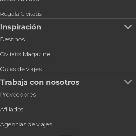
Autobús turístico de Estambul
Entradas al Palacio Beylerbeyi sin colas +
Regala Civitatis
Audioguía
Inspiración
Taller de lámparas turcas en Estambul
Destinos
Civitatis Magazine
Guías de viajes
Trabaja con nosotros
Proveedores
Afiliados
Agencias de viajes