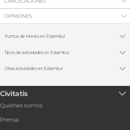
CANCELACIONES
OPINIONES
Puntos de interés en Estambul
Ver todas
Santa Sofía
Palacio de Topkapi
Tipos de actividades en Estambul
Mezquita Azul
Ver todas
Visitas guiadas en Estambul
Cisterna Basílica
Free tours en Estambul
Otras actividades en Estambul
Gran Bazar
Cruceros por el Bósforo
Ver todas
Tour por las mezquitas de Estambul
Folclore tradicional en Estambul
Entradas a Santa Sofía, Mezquita Azul, Palacio
Baños turcos en Estambul
de Topkapi y Cisterna Basílica
Civitatis
Excursiones de un día desde Estambul
Entradas para la Torre de Gálata con audioguía
Quiénes somos
Entradas al Palacio de Dolmabahçe con
audioguía
Prensa
Tour por los palacios y mezquitas de Estambul
Tour de 7 días por lo mejor de Turquía