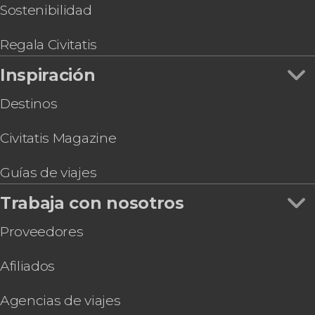
6 días por Capadocia, Pamukkale y Éfeso
Sostenibilidad
Autobús turístico de Estambul
Entradas al Palacio Beylerbeyi sin colas +
Regala Civitatis
Audioguía
Inspiración
Taller de lámparas turcas en Estambul
Destinos
Civitatis Magazine
Guías de viajes
Trabaja con nosotros
Proveedores
Afiliados
Agencias de viajes