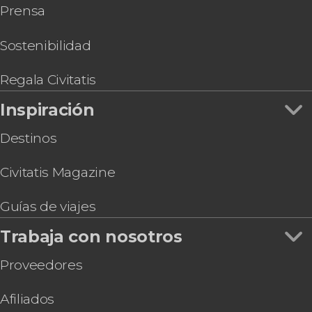
Prensa
6 días por Capadocia, Pamukkale y Éfeso
Autobús turístico de Estambul
Entradas al Palacio Beylerbeyi sin colas +
Sostenibilidad
Audioguía
Taller de lámparas turcas en Estambul
Regala Civitatis
Taller de perfumes en Estambul
Inspiración
Destinos
Civitatis Magazine
Guías de viajes
Trabaja con nosotros
Proveedores
Afiliados