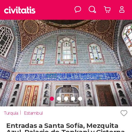
Turquía
Estambul
Entradas a Santa Sofía, Mezquita
Azul, Palacio de Topkapi y Cisterna