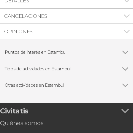
DETALLES
CANCELACIONES
OPINIONES
Puntos de interés en Estambul
Ver todas
Santa Sofía
Palacio de Topkapi
Tipos de actividades en Estambul
Mezquita Azul
Ver todas
Visitas guiadas en Estambul
Cisterna Basílica
Free tours en Estambul
Otras actividades en Estambul
Gran Bazar
Cruceros por el Bósforo
Ver todas
Tour por las mezquitas de Estambul
Folclore tradicional en Estambul
Entradas para la Torre de Gálata con audioguía
Baños turcos en Estambul
Entradas al Palacio de Dolmabahçe con
Civitatis
Excursiones de un día desde Estambul
audioguía
Quiénes somos
Tour por los palacios y mezquitas de Estambul
Tour de 7 días por lo mejor de Turquía