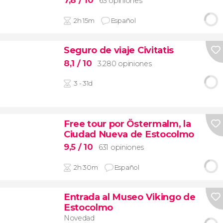
63 opiniones
2h 15m
Español
Seguro de viaje Civitatis
8,1
/ 10
3.280 opiniones
3 - 31d
Free tour por Östermalm, la
Ciudad Nueva de Estocolmo
9,5
/ 10
631 opiniones
2h 30m
Español
Entrada al Museo Vikingo de
Estocolmo
Novedad