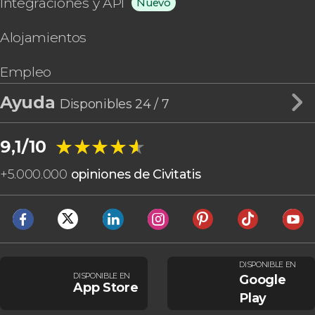
Integraciones y API
Nuevo
Alojamientos
Empleo
Ayuda
Disponibles 24 / 7
★★★★★
★★★★★
9,1/10
+
5.000.000
opiniones de Civitatis
DISPONIBLE EN
DISPONIBLE EN
Google
App Store
Play