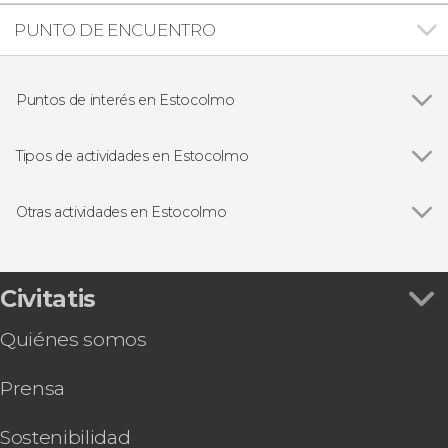
PUNTO DE ENCUENTRO
Puntos de interés en Estocolmo
Stortorget
Tipos de actividades en Estocolmo
Ver todas
Visitas guiadas y free tours
Free Tour
Otras actividades en Estocolmo
Paseos en barco
Ver todas
Visita guiada por el Ayuntamiento de Estocolmo
Visita guiada por el Museo Vasa
Tour por el Museo Vasa y el Ayuntamiento de
Civitatis
Estocolmo
Quiénes somos
Visita guiada por el Palacio Real de Estocolmo
Autobús turístico de Estocolmo
Prensa
Entrada al Museo Fotografiska de Estocolmo
Go City: Stockholm All-Inclusive Pass
Tour gastronómico por Estocolmo
Sostenibilidad