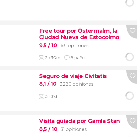
Free tour por Östermalm, la
Ciudad Nueva de Estocolmo
9,5
/ 10
631 opiniones
2h 30m
Español
Seguro de viaje Civitatis
8,1
/ 10
3.280 opiniones
3 - 31d
Visita guiada por Gamla Stan
8,5
/ 10
31 opiniones