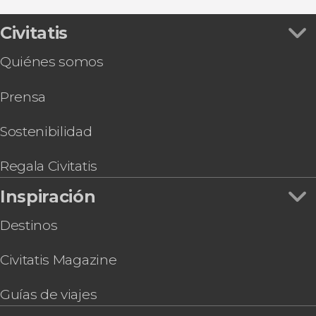
Excursión a las cuevas de Benagil, Algar Seco y
la playa de la Marina
Civitatis
Ferry entre Faro e Isla Deserta
Quiénes somos
Avistamiento de delfines en Faro
Barco a las islas Deserta, Farol y Culatra
Prensa
Tren turístico de Faro
Tour en segway por Faro
Pub Crawl ¡Tour de fiesta por Faro!
Sostenibilidad
Avistamiento de aves en la Ría Formosa
Senderismo por las cuevas de Benagil
Regala Civitatis
Inspiración
Destinos
Civitatis Magazine
Guías de viajes