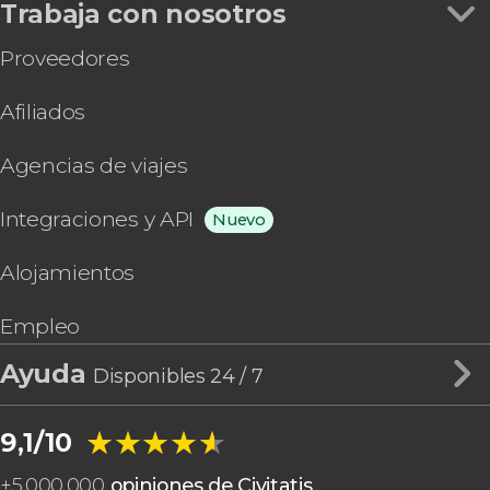
Trabaja con nosotros
Proveedores
Afiliados
Agencias de viajes
Integraciones y API
Nuevo
Alojamientos
Empleo
Ayuda
Disponibles 24 / 7
★★★★★
★★★★★
9,1/10
+
5.000.000
opiniones de Civitatis