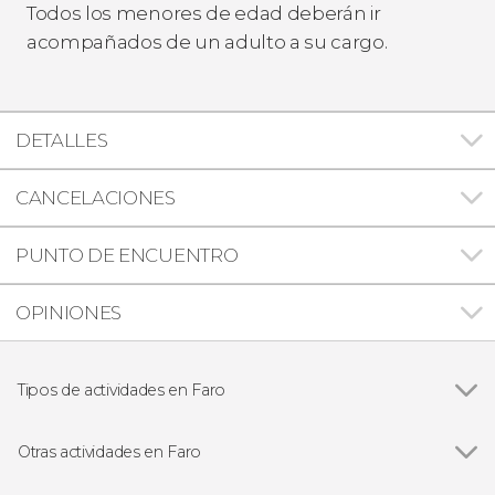
Todos los menores de edad deberán ir
acompañados de un adulto a su cargo.
DETALLES
CANCELACIONES
PUNTO DE ENCUENTRO
OPINIONES
Tipos de actividades en Faro
Ver todas
Visitas guiadas y free tours
Paseos en barco
Otras actividades en Faro
Ver todas
Free tour por Faro