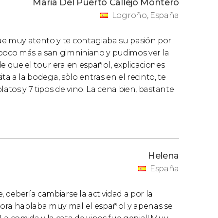
Maria Del Puerto Callejo Montero
Logroño, España
ue muy atento y te contagiaba su pasión por
 poco más a san gimniniano y pudimos ver la
e que el tour era en español, explicaciones
ita a la bodega, sòlo entras en el recinto, te
atos y 7 tipos de vino. La cena bien, bastante
Helena
España
, debería cambiarse la actividad a por la
tora hablaba muy mal el español y apenas se