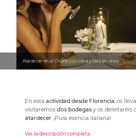
Atardecer en el Chianti con cena y cata de vinos
En esta
actividad desde Florencia
, os lle
visitaremos
dos bodegas
y os deleitaréis
atardecer
. ¡Pura esencia italiana!
Ver la descripción completa