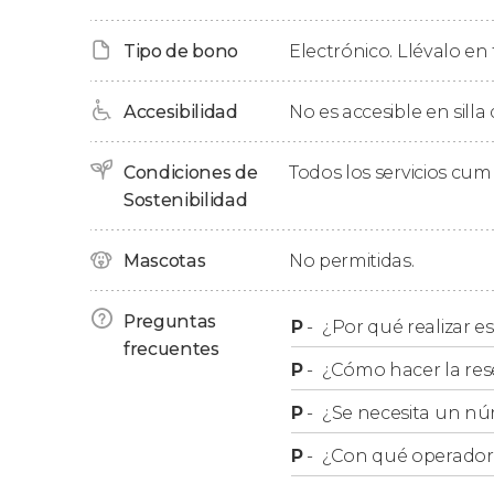
Finalmente, emprenderemos el camino de reg
tras un total de siete horas y media.
Tipo de bono
Electrónico. Llévalo en 
Accesibilidad
No es accesible en silla
Condiciones de
Todos los servicios cu
Sostenibilidad
Mascotas
No permitidas.
Preguntas
P
-
¿Por qué realizar es
frecuentes
P
-
¿Cómo hacer la res
P
-
¿Se necesita un nú
P
-
¿Con qué operador r