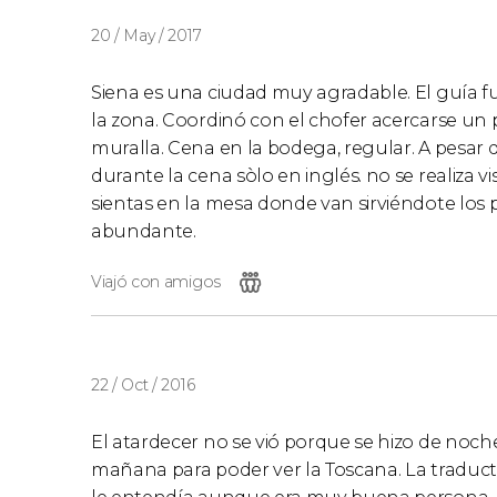
20 / May / 2017
Siena es una ciudad muy agradable. El guía f
la zona. Coordinó con el chofer acercarse un
muralla. Cena en la bodega, regular. A pesar d
durante la cena sòlo en inglés. no se realiza vis
sientas en la mesa donde van sirviéndote los pl
abundante.
Viajó con amigos
22 / Oct / 2016
El atardecer no se vió porque se hizo de noche
mañana para poder ver la Toscana. La traduc