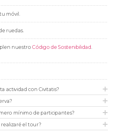
reso a Florencia, donde nos despediremos
tu móvil.
 de ruedas.
mplen nuestro
Código de Sostenibilidad
.
ta actividad con Civitatis?
erva?
mero mínimo de participantes?
ealizaré el tour?