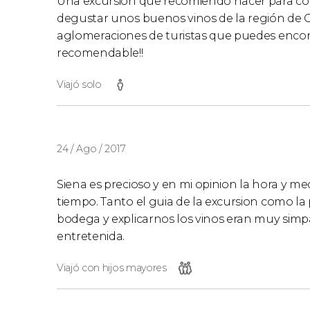
Una excursión que recomiendo hacer para co
degustar unos buenos vinos de la región de Ch
aglomeraciones de turistas que puedes encon
recomendable!!
Viajó solo
24 / Ago / 2017
Siena es precioso y en mi opinion la hora y m
tiempo. Tanto el guia de la excursion como l
bodega y explicarnos los vinos eran muy simp
entretenida.
Viajó con hijos mayores