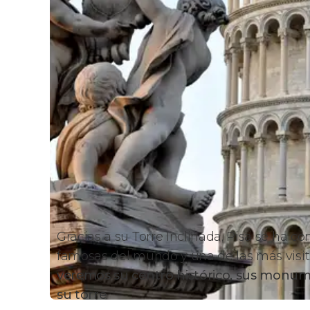
Gracias a su Torre Inclinada, Pisa se ha c
famosas del mundo y una de las más visita
veremos su centro histórico, sus monu
su torre
.