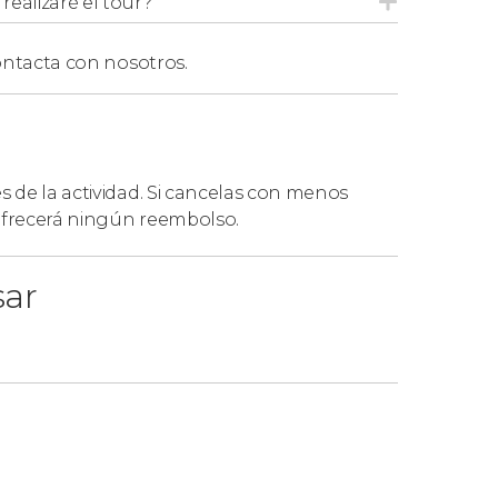
ealizaré el tour?
ntacta con nosotros.
es de la actividad. Si cancelas con menos
 ofrecerá ningún reembolso.
sar