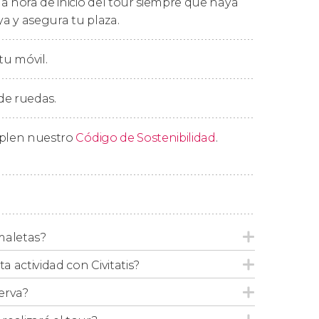
a hora de inicio del tour siempre que haya
ya y asegura tu plaza.
tu móvil.
res modalidades:
 de ruedas.
ás completa y descrita anteriormente.
d no se incluirá la entrada a la Torre
mplen nuestro
Código de Sostenibilidad
.
.
aire, sin un guía y sin la entrada a la Torre
o libre.
maletas?
 Inclinada no está permitida para los
ta actividad con Civitatis?
entro de este rango de edad solo podrán
erva?
por libre.