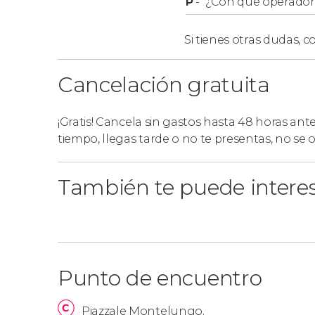
P
-
¿Con qué operador r
Si tienes otras dudas,
co
Cancelación gratuita
¡Gratis! Cancela sin gastos hasta 48 horas ant
tiempo, llegas tarde o no te presentas, no se
También te puede intere
Punto de encuentro
Piazzale Montelungo.