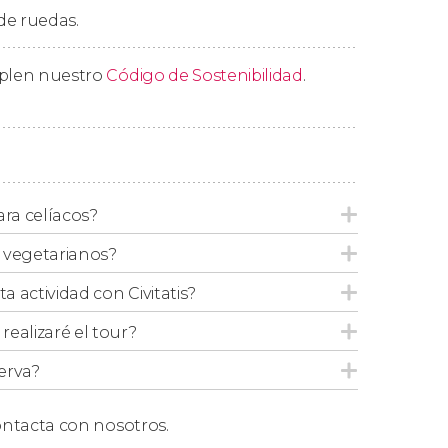
 de ruedas.
iano, obtendréis un
certificado de participación
to de encuentro inicial en Florencia, donde
otal.
mplen nuestro
Código de Sostenibilidad
.
ara celíacos?
 vegetarianos?
ta actividad con Civitatis?
ealizaré el tour?
erva?
ntacta con nosotros.