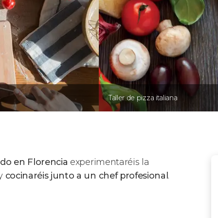
Taller de pizza italiana
lado en Florencia
experimentaréis la
 y
cocinaréis junto a un chef profesional
.