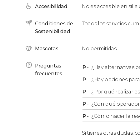
Accesibilidad
No es accesible en silla
Tras finalizar este taller de pizza y helado ital
y regresaremos juntos caminando hasta el pun
concluiremos esta actividad de tres horas en t
Condiciones de
Todos los servicios cu
Sostenibilidad
Mascotas
No permitidas.
Preguntas
P
-
¿Hay alternativas p
frecuentes
P
-
¿Hay opciones para
P
-
¿Por qué realizar es
P
-
¿Con qué operador r
P
-
¿Cómo hacer la res
Si tienes otras dudas,
co