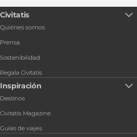
Palacio Pitti
Gastronomía y enoturismo
Autobús entre el aeropuerto de Pisa y Florencia
Ópera en Florencia
Tour en coche eléctrico por Florencia
Civitatis
Tour por el Baptisterio de San Juan y el Museo
Quiénes somos
del Duomo
Entrada al Leonardo Interactive Museum®
Prensa
Autobús turístico de Florencia
Excursión a Pompeya en tren
Alquiler de vespa eléctrica con audioguía
Sostenibilidad
Entradas a los Jardines de Bóboli
Juego de pistas: La Florencia de Miguel Ángel
Regala Civitatis
Inspiración
Destinos
Civitatis Magazine
Guías de viajes