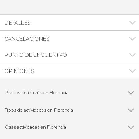
DETALLES
CANCELACIONES
PUNTO DE ENCUENTRO
OPINIONES
Puntos de interés en Florencia
Ver todas
Catedral de Santa María del Fiore
Ponte Vecchio
Tipos de actividades en Florencia
Palazzo Vecchio
Ver todas
Visitas guiadas en Florencia
Galería de la Academia
Free tours en Florencia
Otras actividades en Florencia
Galería de los Uffizi
Excursiones de un día desde Florencia
Ver todas
Visita guiada por las capillas de los Médici