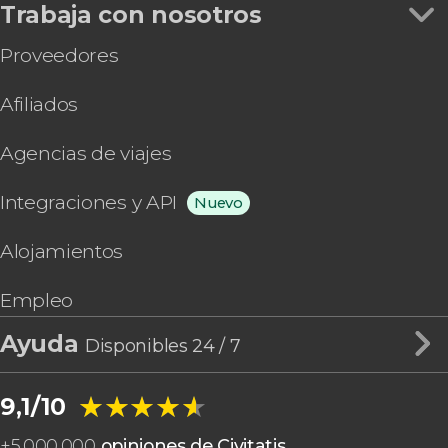
Trabaja con nosotros
Proveedores
Afiliados
Agencias de viajes
Integraciones y API
Nuevo
Alojamientos
Empleo
Ayuda
Disponibles 24 / 7
★★★★★
★★★★★
9,1/10
+
5.000.000
opiniones de Civitatis