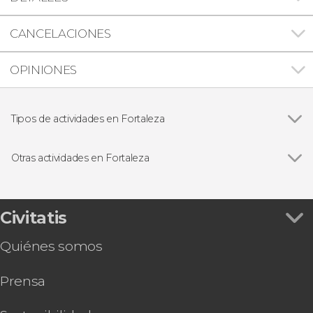
CANCELACIONES
OPINIONES
Tipos de actividades en Fortaleza
Ver todas
Excursiones de un día
Visitas guiadas y free tours
Otras actividades en Fortaleza
Traslado a Jericoacoara
Civitatis
Quiénes somos
Prensa