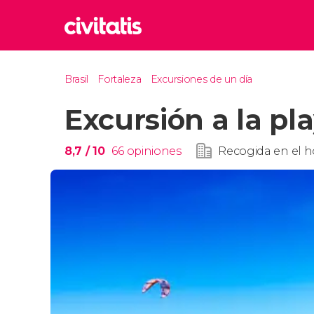
Rom
Brasil
Fortaleza
Excursiones de un día
Italia
Excursión a la p
Lond
Reino 
Edim
8,7
/ 10
66
opiniones
Recogida en el h
Reino 
Marr
Marrue
Esta
Turquía