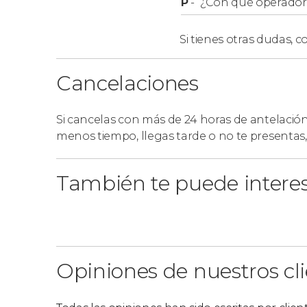
P
-
¿Con qué operador r
Si tienes otras dudas,
co
Cancelaciones
Si cancelas con más de 24 horas de antelació
menos tiempo, llegas tarde o no te presentas
También te puede intere
Opiniones de nuestros cl