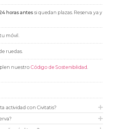
y nueve horas de excursión.
24 horas antes
si quedan plazas. Reserva ya y
tu móvil.
 en los
hoteles situados en el paseo marítimo
ipe y Praia do Futuro). Si estáis alojados en
 de ruedas.
 os lo confirmaremos cuando nos
mplen nuestro
Código de Sostenibilidad
.
ta actividad con Civitatis?
erva?