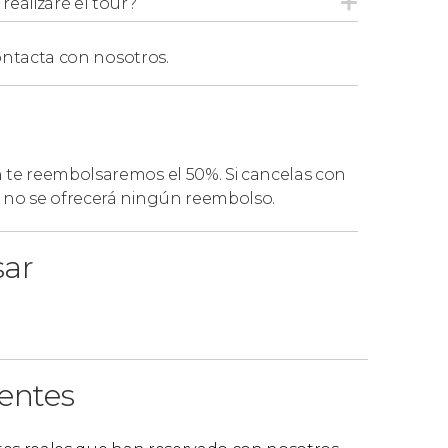
ealizaré el tour?
ntacta con nosotros.
n te reembolsaremos el 50%. Si cancelas con
, no se ofrecerá ningún reembolso.
sar
ientes