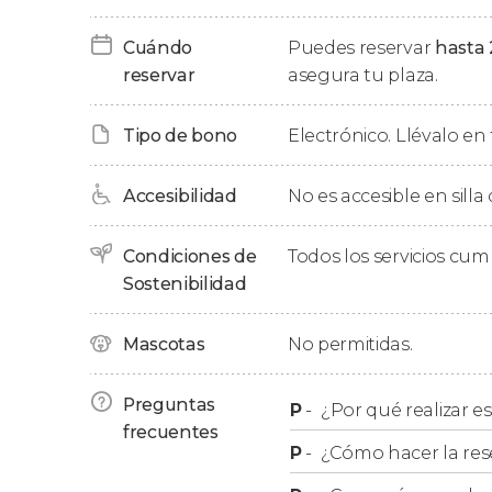
en vuestro hotel tras un total de entre ocho 
Cuándo
Puedes reservar
hasta 
reservar
asegura tu plaza.
Recogida en el hotel
Tipo de bono
Electrónico. Llévalo en 
Esta excursión solamente incluye la recogida
de Fortaleza
(Praia de Iracema, Meireles, Mucur
Accesibilidad
No es accesible en silla
otra zona de la ciudad, el lugar de recogida
pongamos en contacto con vosotros.
Condiciones de
Todos los servicios cu
Sostenibilidad
Mascotas
No permitidas.
Preguntas
P
-
¿Por qué realizar es
frecuentes
P
-
¿Cómo hacer la res