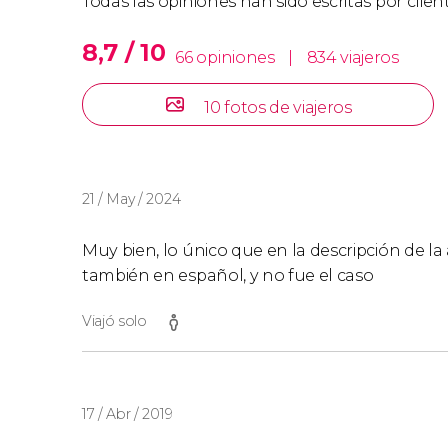
Todas las opiniones han sido escritas por clie
8,7 / 10
66 opiniones
|
834 viajeros
10 fotos de viajeros
21 / May / 2024
Muy bien, lo único que en la descripción de la 
también en español, y no fue el caso
Viajó solo
17 / Abr / 2019