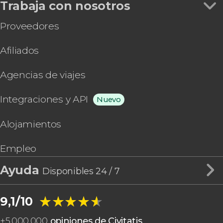
Trabaja con nosotros
Proveedores
Afiliados
Agencias de viajes
Integraciones y API
Nuevo
Alojamientos
Empleo
Ayuda
Disponibles 24 / 7
★★★★★
★★★★★
9,1/10
+
5.000.000
opiniones de Civitatis