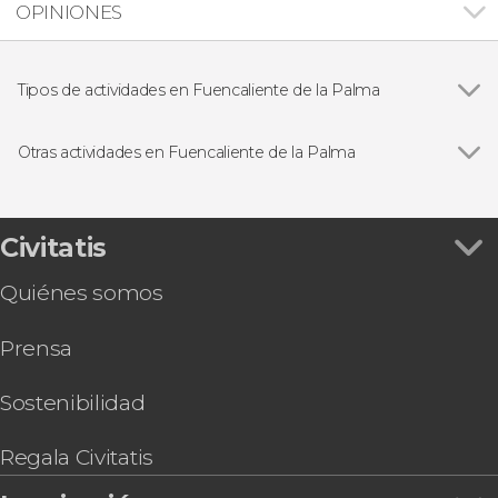
OPINIONES
Tipos de actividades en Fuencaliente de la Palma
Senderismo / Trekking
Otras actividades en Fuencaliente de la Palma
Ver todas
Observación de estrellas en el Roque de los
Muchachos
Snorkel en Fuencaliente
Civitatis
Quiénes somos
Prensa
Sostenibilidad
Regala Civitatis