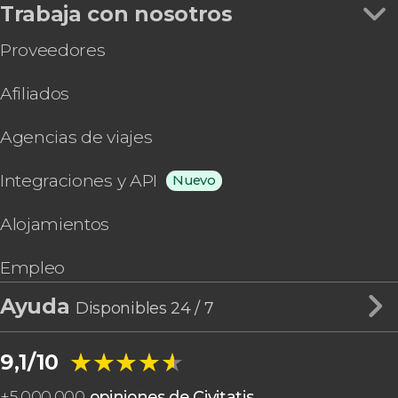
Trabaja con nosotros
Proveedores
Afiliados
Agencias de viajes
Integraciones y API
Nuevo
Alojamientos
Empleo
Ayuda
Disponibles 24 / 7
★★★★★
★★★★★
9,1/10
+
5.000.000
opiniones de Civitatis