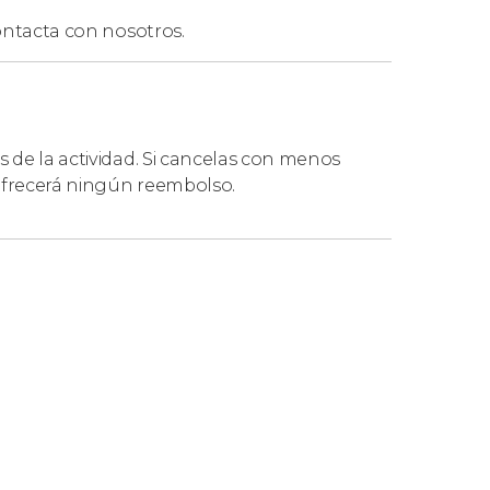
ntacta con nosotros.
s de la actividad. Si cancelas con menos
 ofrecerá ningún reembolso.