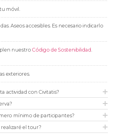
tu móvil.
la que, además de aprender a distinguir
os principales criterios para evaluar su
edas. Aseos accesibles. Es necesario indicarlo
es Arbequina y Picual
.
mente una hora y media, concluiremos la
ón de aceitunas
.
mplen nuestro
Código de Sostenibilidad
.
s exteriores.
ta actividad con Civitatis?
erva?
mero mínimo de participantes?
ealizaré el tour?