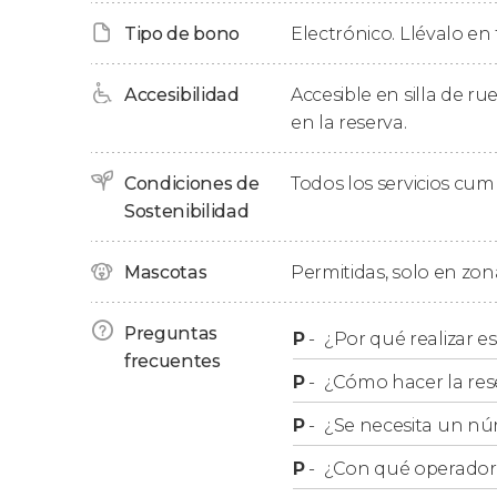
Tipo de bono
Electrónico. Llévalo en 
Después, realizaremos una
cata de AOVES
en 
unas clases de otras, conoceremos cuáles son l
Accesibilidad
Accesible en silla de ru
calidad. En esta cata probaremos las
variedad
en la reserva.
Finalmente, tras un recorrido de aproximada
visita por la almazara Hejul con una
degustaci
Condiciones de
Todos los servicios cu
Sostenibilidad
Mascotas
Permitidas, solo en zona
Preguntas
P
-
¿Por qué realizar es
frecuentes
P
-
¿Cómo hacer la res
P
-
¿Se necesita un nú
P
-
¿Con qué operador r