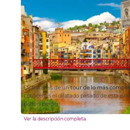
Disfrutaréis de un
tour de lo más complet
conoceréis el dilatado pasado de esta prec
podéis perder!
Ver la descripción completa
Itinerario