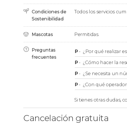
alberga la
nave gótica más grande de Europa
Condiciones de
Todos los servicios cu
A continuación, nos dirigiremos hacia el
“call”
.
Sostenibilidad
las mejor conservadas de España. Después ba
ante la vivienda en la que nació el
arquitecto 
Mascotas
Permitidas.
Sobre este río veremos el
puente de Peixaterie
Gustave Eiffel
.
Preguntas
P
-
¿Por qué realizar es
Finalmente, tres horas más tarde concluiremo
frecuentes
P
-
¿Cómo hacer la res
P
-
¿Se necesita un nú
P
-
¿Con qué operador r
Si tienes otras dudas,
co
Cancelación gratuita