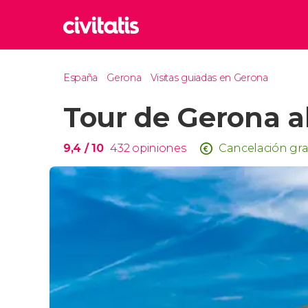
Rom
España
Gerona
Visitas guiadas en Gerona
Italia
Tour de Gerona a
Lond
Reino 
Edim
9,4
/ 10
432
opiniones
Cancelación gra
Reino 
Marr
Marrue
Esta
Turquía