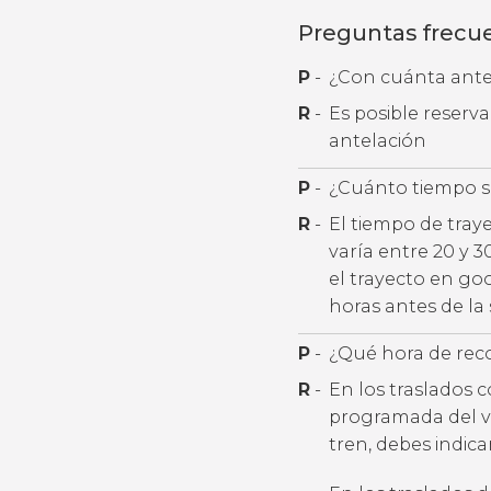
Preguntas frecu
P
-
¿Con cuánta antel
R
-
Es posible reserv
antelación
P
-
¿Cuánto tiempo se
R
-
El tiempo de tray
varía entre 20 y 
el trayecto en go
horas antes de la 
P
-
¿Qué hora de rec
R
-
En los traslados 
programada del v
tren, debes indic