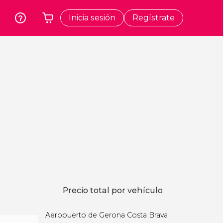
Inicia sesión
Regístrate
rk
Cracovia
Tu carrito está vacío
dos
Polonia
t
Atenas
Grecia
a
Tokio
Japón
Lisboa
Portugal
Bruselas
Bélgica
Precio total por vehículo
Aeropuerto de Gerona Costa Brava