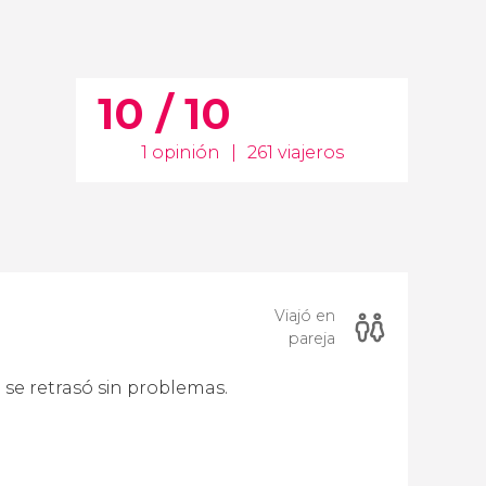
10 / 10
1 opinión
|
261 viajeros
Viajó en
pareja
 se retrasó sin problemas.