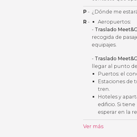
P
-
¿Dónde me estará
R
-
Aeropuertos:
-
Traslado Meet&G
recogida de pasaj
equipajes.
-
Traslado Meet&G
llegar al punto de
Puertos: el con
Estaciones de t
tren.
Hoteles y apart
edificio. Si tie
esperar en la r
Ver más