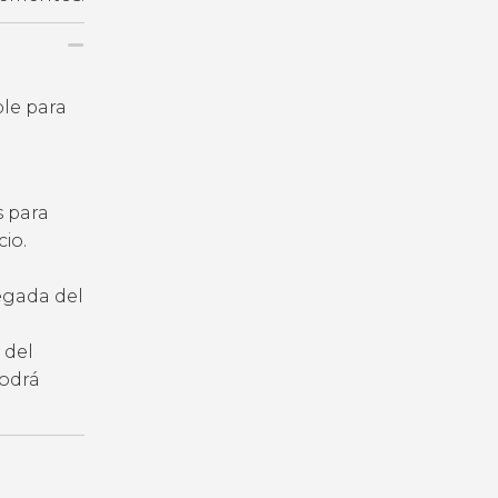
ble para
s para
io.
legada del
 del
podrá