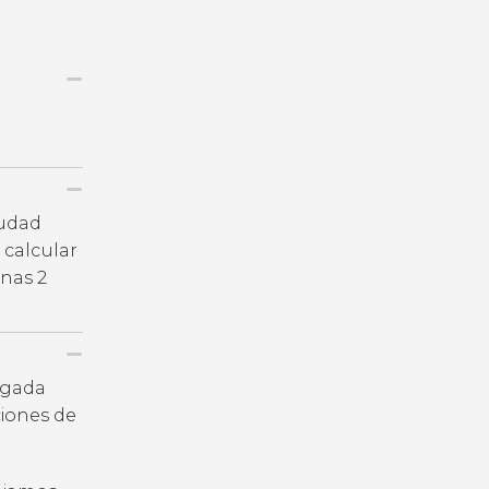
iudad
 calcular
nas 2
legada
iones de