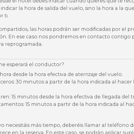
desde el hotel debes indicar cuándo quieres que te rec
 indicar la hora de salida del vuelo, sino la hora a la qu
 ti.
compartidos, las horas podrán ser modificadas por el p
ción. En ese caso nos pondremos en contacto contigo 
ora reprogramada.
e esperará el conductor?
hora desde la hora efectiva de aterrizaje del vuelo.
eros: 30 minutos a partir de la hora indicada al hacer 
ren: 15 minutos desde la hora efectiva de llegada del t
amentos: 15 minutos a partir de la hora indicada al hac
vo necesitáis más tiempo, deberéis llamar al teléfono d
ece en la reserva. En este caso, se podrán aplicar su