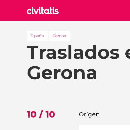
Rom
Italia
España
Gerona
Traslados 
Lond
Reino 
Edim
Gerona
Reino 
Marr
Marrue
Esta
Turquía
10 / 10
Origen