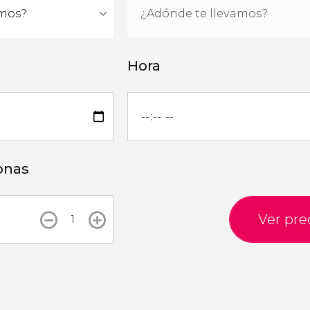
Hora
onas
Ver pre