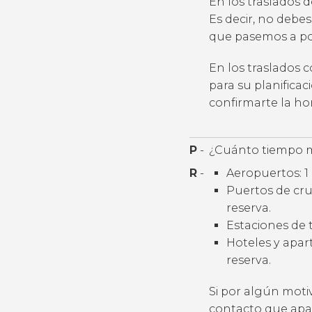
En los traslados 
Es decir, no debes
que pasemos a por
En los traslados 
para su planifica
confirmarte la h
P
-
¿Cuánto tiempo m
R
-
Aeropuertos: 1 
Puertos de cruc
reserva.
Estaciones de t
Hoteles y apart
reserva.
Si por algún moti
contacto que apar