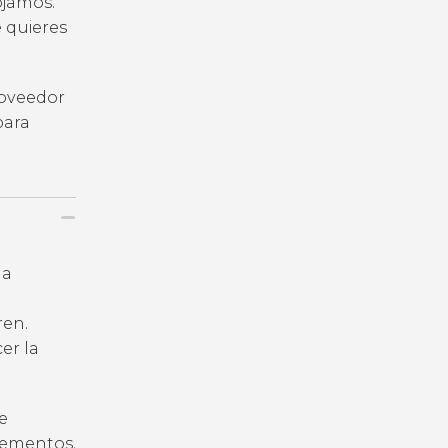
ojamos.
e quieres
roveedor
para
la
ren.
er la
e
plementos.