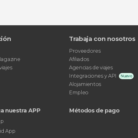
Sin valorar
ción
Trabaja con nosotros
excursión a Kumasi desde Acra
cultura e historia del pueblo
Proveedores
Ashanti
ciudad
más poblada de Ghana
 Magazine
Afiliados
viajes
Agencias de viajes
Integraciones y API
Nuevo
Alojamientos
Empleo
a nuestra APP
Métodos de pago
pp
id App