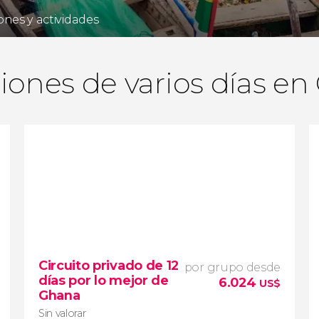
ones y actividades
iones de varios días e
Circuito privado de 12
por grupo desde
días por lo mejor de
6.024
US$
Ghana
Sin valorar