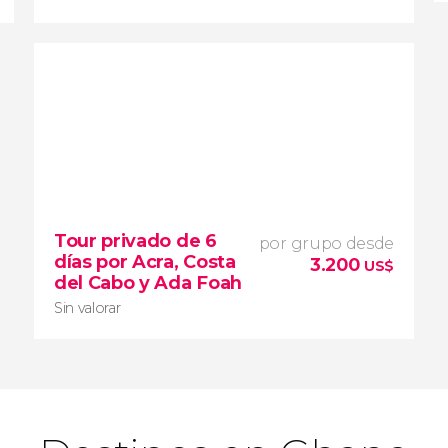
Tour privado de 6
Sin valorar
por grupo desde
días por Acra, Costa
3.200
US$
del Cabo y Ada Foah
conoceremos lo mejor del país africano.
Sin valorar