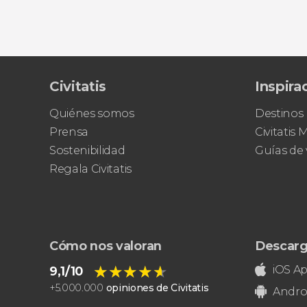
Civitatis
Inspira
Quiénes somos
Destinos
Prensa
Civitatis
Sostenibilidad
Guías de 
Regala Civitatis
Cómo nos valoran
Descarg
★★★★★
★★★★★
iOS A
9,1/10
+
5.000.000
opiniones de Civitatis
Andro