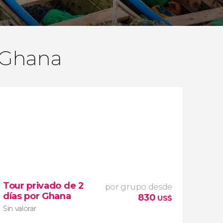
n Ghana
Tour privado de 2
por grupo desde
días por Ghana
830
US$
Sin valorar