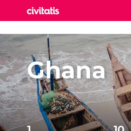
Rom
Italia
Lond
Reino 
Ghana
Edim
Reino 
Marr
Marrue
Esta
Turquía
1
10