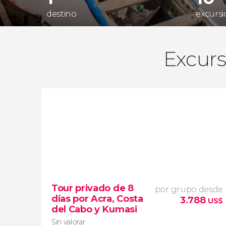
destino
excursi
Excurs
Tour privado de 8
por grupo desde
días por Acra, Costa
3.788
US$
del Cabo y Kumasi
Sin valorar