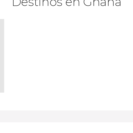
Destinos en Ghana
Sin valorar
Recorred la Costa del Cabo y adéntrate en los
manglares de Ada Foah