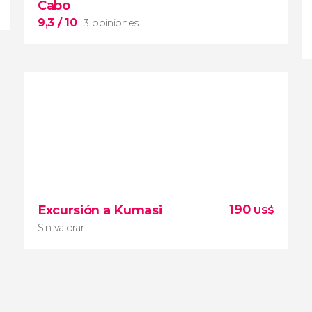
Cabo
9,3
/ 10
3 opiniones
9,3


3 opiniones
excursión a Costa del
190
Excursión a Kumasi
US$
Cabo desde Acra
principales
atractivos de la región de Ghana Central
Sin valorar