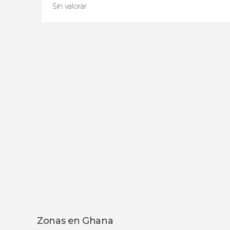
Sin valorar
Sin valorar
la
independencia, museos y vestigios de la
arquitectura colonial
tour
por Acra
Zonas en Ghana