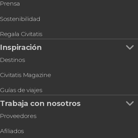
Prensa
Excursión al Caminito del Rey
Excursión a una almazara del Valle de Lecrín
Juego de pistas en Granada: Búsqueda del
Sostenibilidad
tesoro
Entrada a la Basílica de San Juan de Dios con
Regala Civitatis
audioguía
Inspiración
Free tour por los alrededores de la Alhambra
Destinos
Civitatis Magazine
Guías de viajes
Trabaja con nosotros
Proveedores
Afiliados