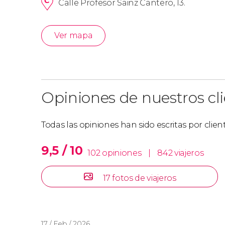
Calle Profesor Sainz Cantero, 13.
Ver mapa
Opiniones de nuestros cl
Todas las opiniones han sido escritas por clie
9,5 / 10
102 opiniones
|
842 viajeros
17 fotos de viajeros
17 / Feb / 2026