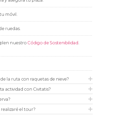
ya y asegura tu plaza.
e cercano.
tu móvil.
 de ruedas.
mplen nuestro
Código de Sostenibilidad
.
l de la ruta con raquetas de nieve?
ta actividad con Civitatis?
erva?
ealizaré el tour?