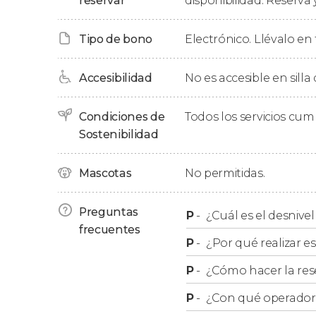
reservar
disponibilidad. Reserva 
podáis reponer energías en algún restaurant
Tipo de bono
Electrónico. Llévalo en 
Accesibilidad
No es accesible en silla
Condiciones de
Todos los servicios cu
Sostenibilidad
Mascotas
No permitidas.
Preguntas
P
-
¿Cuál es el desnive
frecuentes
P
-
¿Por qué realizar es
P
-
¿Cómo hacer la res
P
-
¿Con qué operador r