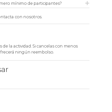
mero mínimo de participantes?
ntacta con nosotros.
s de la actividad. Si cancelas con menos
 ofrecerá ningún reembolso.
sar