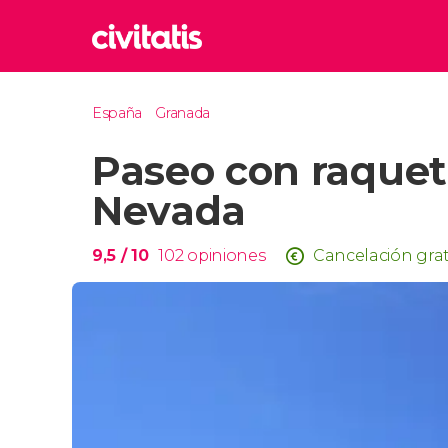
Rom
España
Granada
Italia
Paseo con raqueta
Lond
Reino 
Nevada
Edim
Reino 
9,5
/ 10
102
opiniones
Cancelación grat
Marr
Marrue
Esta
Turquía