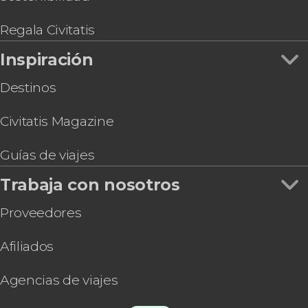
Juego de pistas en Granada: Búsqueda del
tesoro
Regala Civitatis
Entrada a la Basílica de San Juan de Dios con
Inspiración
audioguía
Destinos
Civitatis Magazine
Guías de viajes
Trabaja con nosotros
Proveedores
Afiliados
Agencias de viajes