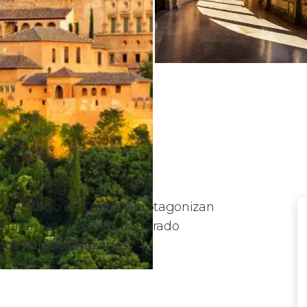
y el Palacio de Carlos V protagonizan
isitaremos el recinto, declarado
 los Palacios Nazaríes
.
Palacios Nazaríes