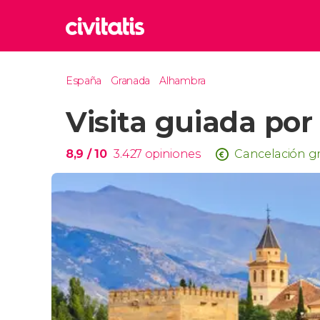
Rom
España
Granada
Alhambra
Italia
Visita guiada por
Lond
Reino 
Edim
8,9
/ 10
3.427
opiniones
Cancelación gr
Reino 
Marr
Marrue
Esta
Turquía