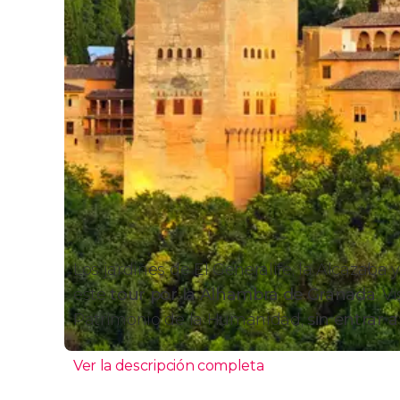
Los jardines de El Generalife, la Alcazaba 
este
tour por la Alhambra de Granada
. V
Patrimonio de la Humanidad,
sin entrar a
Ver la descripción completa
Visita por la Alhambra sin 