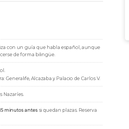
n
guía de habla española
, recorreremos los
rado Patrimonio de la Humanidad:
aliza con un guía que habla español, aunque
cerse de forma bilingüe.
mos los Palacios Nazaríes
de los Leones
ar y Comares.
ol.
: Generalife, Alcazaba y Palacio de Carlos V.
lcazaba y el Palacio de
s Nazaríes.
15 minutos antes
si quedan plazas. Reserva
 guiada por la Alhambra de Granada
junto a la
ra descubrir uno de los
monumentos más