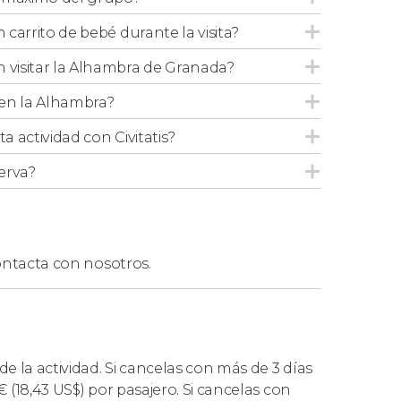
n carrito de bebé durante la visita?
 visitar la Alhambra de Granada?
 que no habrá más de 15 personas, podéis
en la Alhambra?
bra en grupo reducido
. Esta visita no
ta actividad con Civitatis?
erva?
 Nazaríes de la Alhambra?
 reservar la
visita guiada por la Alhambra y los
ntacta con nosotros.
moso
patio de los Leones
y a otros puntos
 donde se encuentran los palacios de los
 poca gente, una gran opción es esta
visita
de la actividad. Si cancelas con más de 3 días
es en grupo reducido
.
€
(18,43
US$
) por pasajero. Si cancelas con