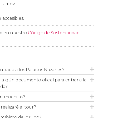
tu móvil.
rdines del Generalife
, cuyos orígenes se
o de la Alcazaba
, principal punto de defensa
 accesibles.
rmitirán entender un poco más la
historia del
mplen nuestro
Código de Sostenibilidad
.
rlos V
que, a diferencia de la decoración
por una estética que combina detalles
e duración, nos despediremos en el
interior de
entrada a los Palacios Nazaríes?
entrada podréis visitar por vuestra cuenta el
 algún documento oficial para entrar a la
ada?
on mochilas?
ón, el orden descrito en este itinerario
ealizaré el tour?
cluye la entrada al Generalife y sus jardines, a
o máximo del grupo?