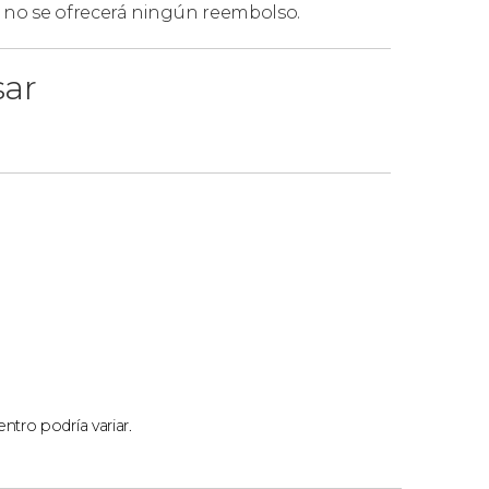
, no se ofrecerá ningún reembolso.
nto más visitado de España con un guía en
s reservar el
tour privado por la Alhambra y
sar
es
limitado
, por lo que os recomendamos
ible
, especialmente los fines de semana,
e en temporada alta es posible que veáis que
el proceso de reserva.
que, una vez hecha la reserva, no haya
remos lo antes posible para daros una fecha
ntro podría variar.