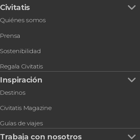
Gastronomía y enoturismo
Entrada al Acuario Michin Guadalajara
Civitatis
Entrada a Sealand Guadalajara
Quiénes somos
Cena con espectáculo de mariachis + Autobús
guitarra
Prensa
Paseo a caballo por Tequila + Visita a una
destilería con cata
Tour por los museos de Guadalajara
Sostenibilidad
Tour en patinete eléctrico por Guadalajara
Espectáculo de lucha libre en Guadalajara
Regala Civitatis
Tour en bicicleta por Guadalajara
Inspiración
Destinos
Civitatis Magazine
Guías de viajes
Trabaja con nosotros