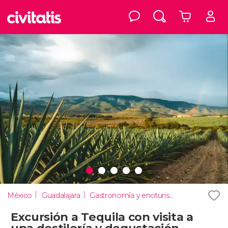
México
Guadalajara
Gastronomía y enoturismo
Excursión a Tequila con visita a
una destilería y degustación