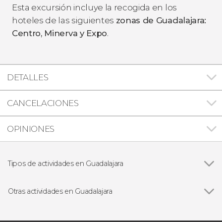
Esta excursión incluye la recogida en los
hoteles de las siguientes
zonas de Guadalajara:
Centro, Minerva y Expo
.
DETALLES
CANCELACIONES
OPINIONES
Tipos de actividades en Guadalajara
Ver todas
Visitas guiadas y free tours
Free Tour
Otras actividades en Guadalajara
Excursiones de un día
Ver todas
Espectáculo de charros
Entradas
Senderismo por la Barranca de Huentitán