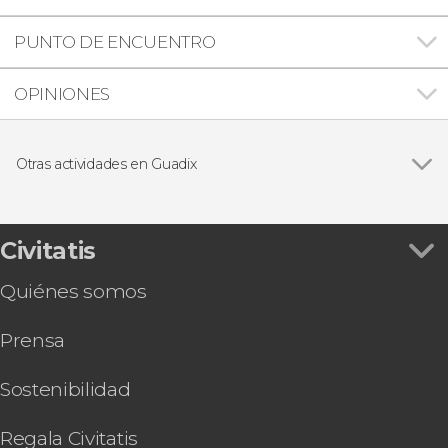
PUNTO DE ENCUENTRO
OPINIONES
Otras actividades en Guadix
Ver todas
Tren turístico de Guadix
Free tour por Guadix
Entrada a la Catedral de Guadix de Granada
Civitatis
Free tour por el barrio de las Cuevas de Guadix
Quiénes somos
Prensa
Sostenibilidad
Regala Civitatis