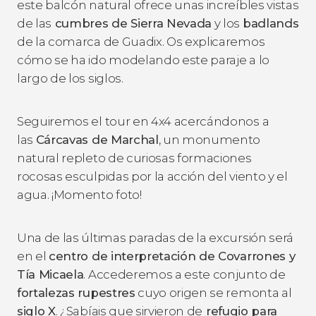
este balcón natural ofrece unas increíbles vistas
de las
cumbres de Sierra Nevada
y los
badlands
de la comarca de Guadix. Os explicaremos
cómo se ha ido modelando este paraje a lo
largo de los siglos.
Seguiremos el tour en 4x4 acercándonos a
las
Cárcavas de Marchal
, un monumento
natural repleto de curiosas formaciones
rocosas esculpidas por la acción del viento y el
agua. ¡Momento foto!
Una de las últimas paradas de la excursión será
en el
centro de interpretación de Covarrones y
Tía Micaela
. Accederemos a este conjunto de
fortalezas rupestres
cuyo origen se remonta al
siglo X
. ¿Sabíais que sirvieron de
refugio para