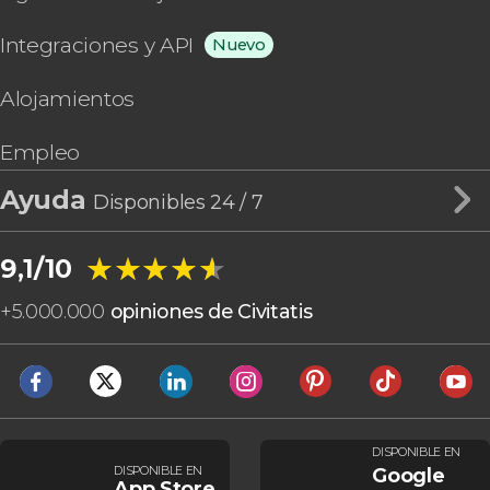
Integraciones y API
Nuevo
Alojamientos
Empleo
Ayuda
Disponibles 24 / 7
★★★★★
★★★★★
9,1/10
+
5.000.000
opiniones de Civitatis
DISPONIBLE EN
DISPONIBLE EN
Google
App Store