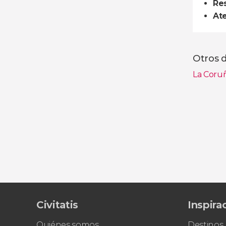
Res
Ate
Otros d
La Coru
Ver toda
Civitatis
Inspira
Quiénes somos
Destinos