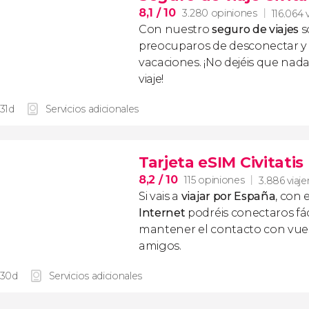
8,1
/ 10
3.280 opiniones
116.064 
Con nuestro
seguro de viajes
s
preocuparos de desconectar y d
vacaciones. ¡No dejéis que nad
viaje!
 31d
Servicios adicionales
Tarjeta eSIM Civitati
8,2
/ 10
115 opiniones
3.886 viaje
Si vais a
viajar por España
, con 
Internet
podréis conectaros fác
mantener el contacto con vuest
amigos.
 30d
Servicios adicionales