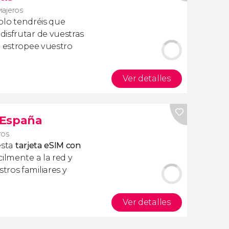
viajeros
olo tendréis que
isfrutar de vuestras
a estropee vuestro
Ver detalles
s España
ros
esta
tarjeta eSIM con
ilmente a la red y
ros familiares y
Ver detalles