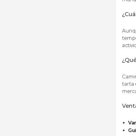
¿Cuál
Aunqu
tempe
activi
¿Qué
Camin
tarta
merca
Venta
Var
Guí