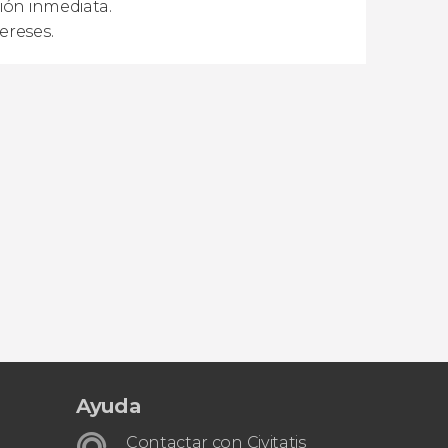
ión inmediata.
ereses.
Ayuda
Contactar con Civitatis