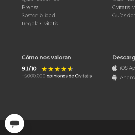
Prensa
Civitatis
Sostenibilidad
Guías de 
Regala Civitatis
Cómo nos valoran
Descarg
★★★★★
★★★★★
iOS A
9,1/10
+
5.000.000
opiniones de Civitatis
Andro