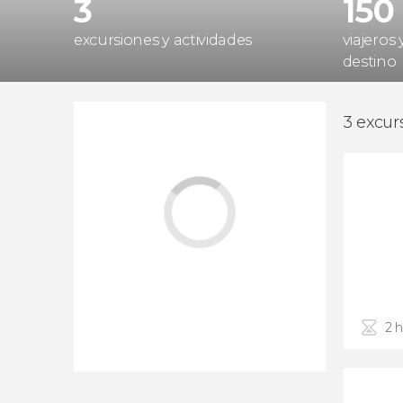
3
150
excursiones y actividades
viajeros
destino
3 excur
2 