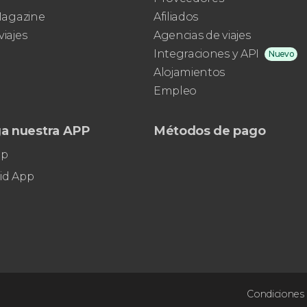
 Magazine
Afiliados
viajes
Agencias de viajes
Integraciones y API
Nuevo
Alojamientos
Empleo
a nuestra APP
Métodos de pago
pp
id App
Condiciones 