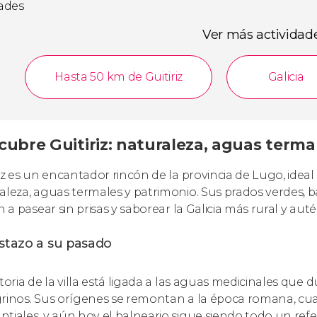
dades
Ver más actividad
Hasta 50 km de Guitiriz
Galicia
ubre Guitiriz: naturaleza, aguas terma
riz es un encantador rincón de la provincia de Lugo, ide
aleza, aguas termales y patrimonio. Sus prados verdes, 
n a pasear sin prisas y saborear la Galicia más rural y auté
istazo a su pasado
toria de la villa está ligada a las aguas medicinales que d
rinos. Sus orígenes se remontan a la época romana, cua
tiales, y aún hoy el balneario sigue siendo todo un refe