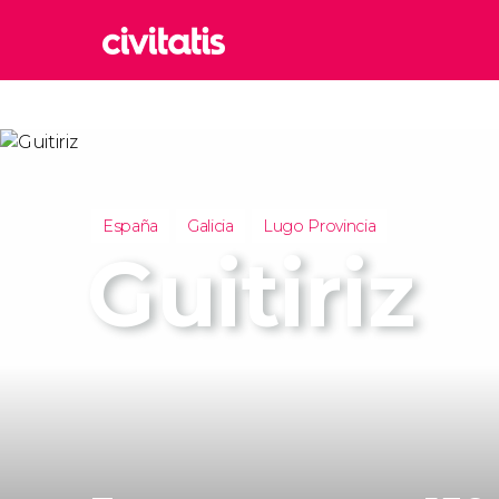
Rom
Italia
Lond
Reino 
España
Galicia
Lugo Provincia
Edim
Guitiriz
Reino 
Marr
Marrue
Esta
Turquía