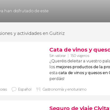
 ya han disfrutado de este
siones y actividades en Guitiriz
Cata de vinos y queso
Sin valorar
150 viajeros
¿Queréis deleitar a vuestro p
los
mejores productos de la pr
esta
cata de vinos y quesos en G
perdáis!
horas
Español
Gastronomía y enoturismo
Seguro de viaje Civita