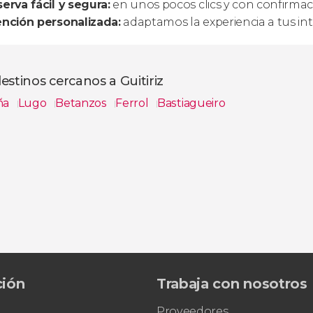
erva fácil y segura:
en unos pocos clics y con confirmac
nción personalizada:
adaptamos la experiencia a tus int
estinos cercanos a Guitiriz
ña
Lugo
Betanzos
Ferrol
Bastiagueiro
s
ción
Trabaja con nosotros
Proveedores