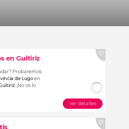
s en Guitiriz
aladar? Probaremos
ovincia de Lugo
en
uitiriz
. ¡No os lo
Ver detalles
tis