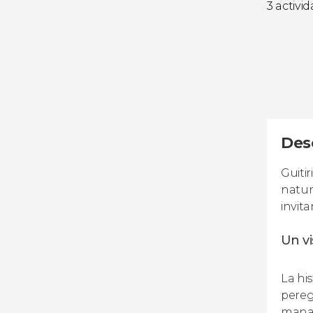
3 activi
Desc
Guiti
natur
invita
Un v
La his
pereg
manan