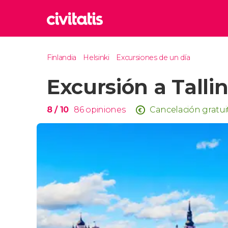
Rom
Finlandia
Helsinki
Excursiones de un día
Italia
Excursión a Talli
Lond
Reino 
Edim
8
/ 10
86
opiniones
Cancelación gratui
Reino 
Marr
Marrue
Esta
Turquía