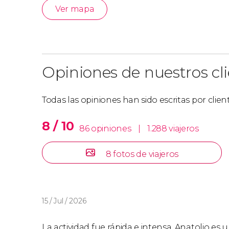
Ver mapa
Opiniones de nuestros cl
Todas las opiniones han sido escritas por clie
8 / 10
86 opiniones
|
1.288 viajeros
8 fotos de viajeros
15 / Jul / 2026
La actividad fue rápida e intensa, Anatolio es