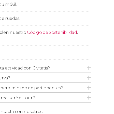
tu móvil.
esando al punto de partida.
 de ruedas.
mplen nuestro
Código de Sostenibilidad
.
ta actividad con Civitatis?
erva?
mero mínimo de participantes?
ealizaré el tour?
ntacta con nosotros.