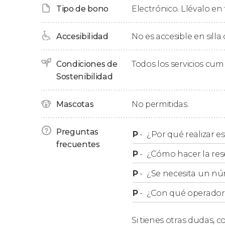
ferry que os llevará a Helsinki
.
Tipo de bono
Electrónico. Llévalo en 
Concluiremos esta excursión de 12 horas regr
Accesibilidad
No es accesible en silla
Condiciones de
Todos los servicios cu
Sostenibilidad
Mascotas
No permitidas.
Preguntas
P
-
¿Por qué realizar es
frecuentes
P
-
¿Cómo hacer la res
P
-
¿Se necesita un nú
P
-
¿Con qué operador r
Si tienes otras dudas,
co