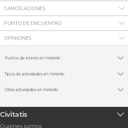
CANCELACIONES
PUNTO DE ENCUENTRO
OPINIONES
Puntos de interés en Helsinki
Catedral de Helsinki
Tipos de actividades en Helsinki
Ver todas
Visitas guiadas y free tours
Excursiones de un día
Otras actividades en Helsinki
Ver todas
Free tour por Helsinki
Paseo en barco por Helsinki
Ferry de Helsinki a Tallin
Civitatis
Autobús turístico de Helsinki
Quiénes somos
Autobús y barco turístico de Helsinki