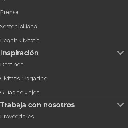
Trekking por el Parque Nacional Nuuksio
Prensa
Helsinki Card
Senderismo por el Parque Nacional Liesjärvi
Flotación en un lago congelado
Sostenibilidad
Tour en segway por Helsinki
Regala Civitatis
Inspiración
Destinos
Civitatis Magazine
Guías de viajes
Trabaja con nosotros
Proveedores