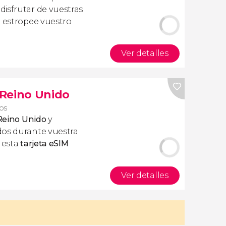
isfrutar de vuestras
a estropee vuestro
Ver detalles
s Reino Unido
ros
 Reino Unido
y
dos durante vuestra
r esta
tarjeta eSIM
Ver detalles