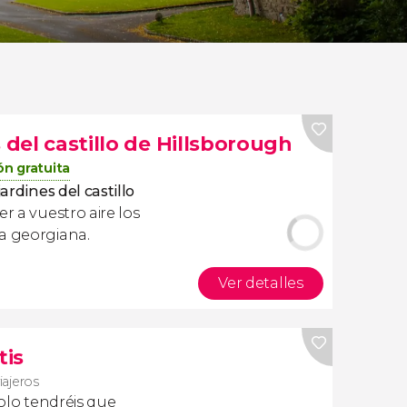
 del castillo de Hillsborough
ón gratuita
jardines del castillo
er a vuestro aire los
a georgiana.
Ver detalles
tis
iajeros
olo tendréis que