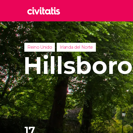
Rom
Italia
Lond
Reino Unido
Irlanda del Norte
Reino 
Hillsbor
Edim
Reino 
Marr
Marrue
Esta
Turquía
17