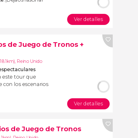
Ver detalles
ios de Juego de Tronos +
(18.1km)
,
Reino Unido
espectaculares
 este tour que
 con los escenarios
Ver detalles
dios de Juego de Tronos
8.1km)
,
Reino Unido