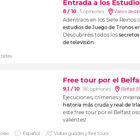
Entrada a los Estudi
8
/ 10
3 opiniones
Varios desti
Adentraos en los Siete Reinos 
estudios de Juego de Tronos e
Descubriréis todos los
secretos 
de televisión
.
tradas
Free tour por el Belf
9,1
/ 10
181 opiniones
Belfast (
Ejecuciones, crímenes y miseria
historia más cruda y real de Ir
este free tour por el Belfast os
valientes!
horas
Español
Visitas guiadas y free tours