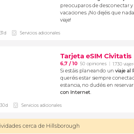
preocuparos de desconectar y d
vacaciones. ¡No dejéis que nad
viaje!
 31d
Servicios adicionales
Tarjeta eSIM Civitati
6,7
/ 10
50 opiniones
1.730 viaje
Si estáis planeando un
viaje al
queréis estar siempre conecta
estancia, no dudéis en reserva
con Internet
.
 30d
Servicios adicionales
tividades cerca de Hillsborough