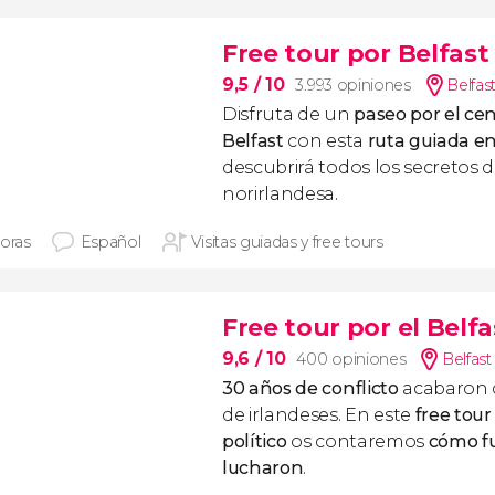
Free tour por Belfast
9,5
/ 10
3.993 opiniones
Belfas
Disfruta de un
paseo por el cen
Belfast
con esta
ruta guiada e
descubrirá todos los secretos de
norirlandesa.
horas
Español
Visitas guiadas y free tours
Free tour por el Belfa
9,6
/ 10
400 opiniones
Belfast
30 años de conflicto
acabaron c
de irlandeses. En este
free tour
político
os contaremos
cómo fu
lucharon
.