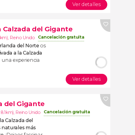
Ver detalles
a Calzada del Gigante
Cancelación gratuita
.1km)
,
Reino Unido
Irlanda del Norte
os
ivada a la Calzada
á una experiencia
Ver detalles
a del Gigante
Cancelación gratuita
(18.1km)
,
Reino Unido
la Calzada del
s naturales más
te
. ¡Dejaos fascinar