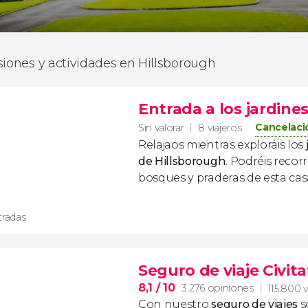
siones y actividades en Hillsborough
Entrada a los jardines
Cancelaci
Sin valorar
8 viajeros
Relajaos mientras exploráis los
de Hillsborough
. Podréis recorr
bosques y praderas de esta cas
tradas
Seguro de viaje Civita
8,1
/ 10
3.276 opiniones
115.800 v
Con nuestro
seguro de viajes
s