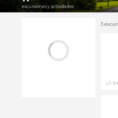
excursiones y actividades
3 excur
En