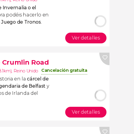
e Invernalia o el
ra podéis hacerlo en
e Juego de Tronos
.
Ver detalles
e Crumlin Road
Cancelación gratuita
18.1km)
,
Reino Unido
storia en la
cárcel de
gendaria de Belfast
y
s de Irlanda del
Ver detalles