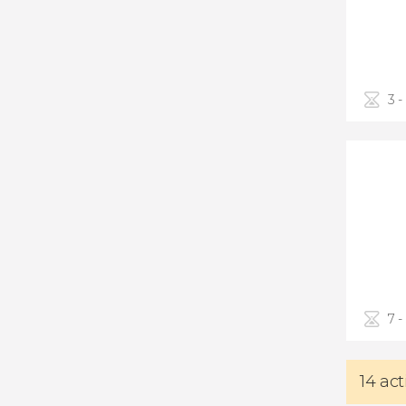
3 -
7 -
14 ac