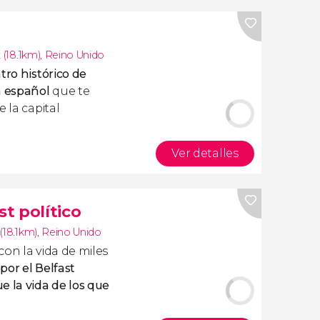
t (18.1km)
,
Reino Unido
tro histórico de
n español
que te
 la capital
Ver detalles
st político
 (18.1km)
,
Reino Unido
on la vida de miles
 por el Belfast
e la vida de los que