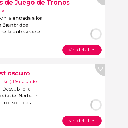
os de Juego de Tronos
nos
con la
entrada a los
n Branbridge
.
de la exitosa serie
Ver detalles
ast oscuro
18.1km)
,
Reino Unido
. Descubrid la
landa del Norte
en
curo. ¡Solo para
Ver detalles