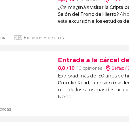
¿Os imagináis
visitar la Cripta d
Salón del Trono de Hierro
? Aho
esta
excursión a los estudios d
horas
Excursiones de un día
Entrada a la cárcel d
8,8
/ 10
10 opiniones
Belfast (
Explorad más de 150 años de hi
Crumlin Road
, la
prisión más le
uno de los sitios más destacado
Norte.
tradas