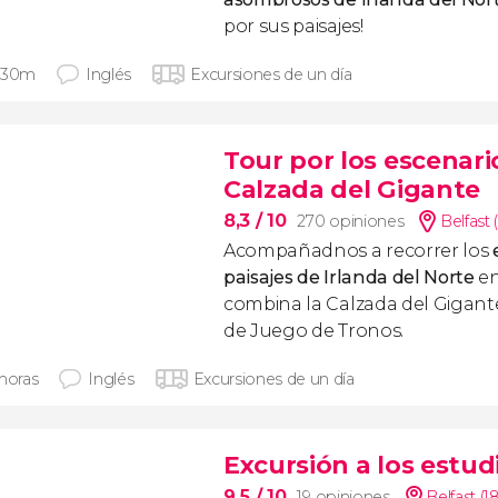
por sus paisajes!
 30m
Inglés
Excursiones de un día
Tour por los escenar
Calzada del Gigante
8,3
/ 10
270 opiniones
Belfast 
Acompañadnos a recorrer los
paisajes de Irlanda del Norte
en
combina la Calzada del Gigante
de Juego de Tronos.
 horas
Inglés
Excursiones de un día
Excursión a los estu
9,5
/ 10
19 opiniones
Belfast (1