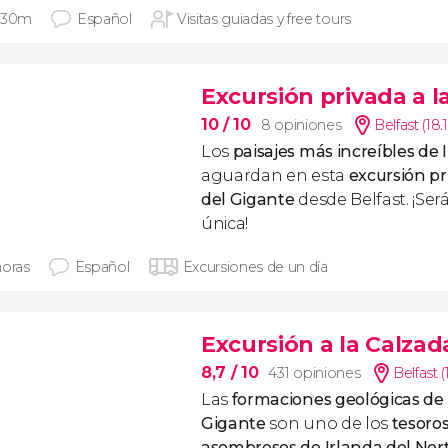
 30m
Español
Visitas guiadas y free tours
Excursión privada a l
10
/ 10
8 opiniones
Belfast (18
Los
paisajes más increíbles de 
aguardan en esta
excursión pr
del Gigante
desde Belfast. ¡Ser
única!
horas
Español
Excursiones de un día
Excursión a la Calzad
8,7
/ 10
431 opiniones
Belfast 
Las
formaciones geológicas de 
Gigante
son uno de los
tesoro
asombrosos de Irlanda del Nor