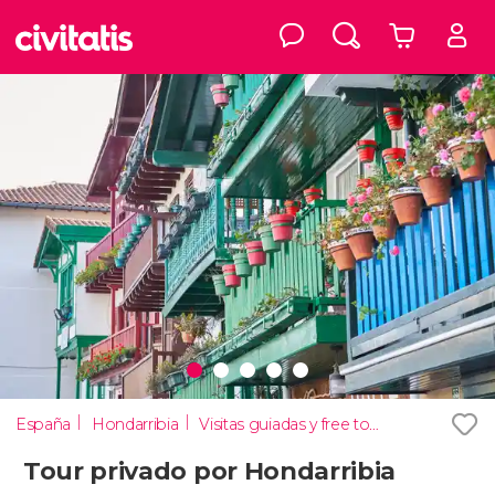
España
Hondarribia
Visitas guiadas y free tours
Tour privado por Hondarribia