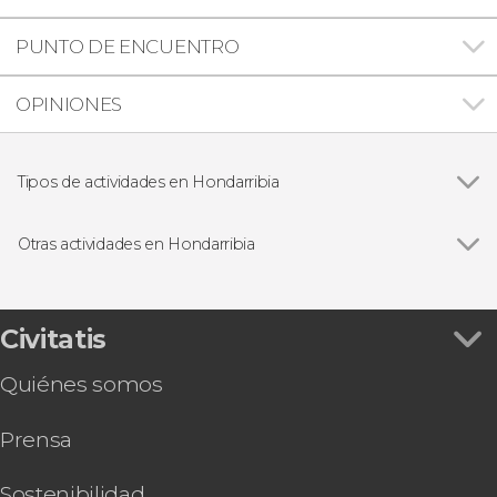
PUNTO DE ENCUENTRO
OPINIONES
Tipos de actividades en Hondarribia
Visitas guiadas y free tours
Otras actividades en Hondarribia
Ver todas
Free tour por Hondarribia
Tour en kayak por Hondarribia
Tour en kayak al atardecer por Hondarribia
Civitatis
Quiénes somos
Prensa
Sostenibilidad