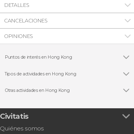
DETALLES
CANCELACIONES
OPINIONES
Puntos de interés en Hong Kong
Pico Victoria
Tipos de actividades en Hong Kong
Ver todas
Visitas guiadas en Hong Kong
Excursiones de un día en Hong Kong
Otras actividades en Hong Kong
Paseos en barco en Hong Kong
Ver todas
Autobús turístico de Hong Kong
Entradas en Hong Kong
Tren MTR Express al aeropuerto de Hong Kong
Tour gastronómico por Hong Kong
Civitatis
Ferry a Macao
Quiénes somos
Go City: Hong Kong Essentials Pass o Explorer