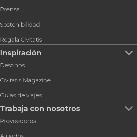
Pass
Prensa
Go City: Hong Kong All-Inclusive Pass
Subida al Pico Victoria
Entrada al mirador Sky100
Sostenibilidad
Regala Civitatis
Inspiración
Destinos
Civitatis Magazine
Guías de viajes
Trabaja con nosotros
Proveedores
Afiliados