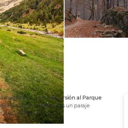
eo aragonés
! En esta
excursión al Parque
de Huesca descubriremos un paraje
ltas montañas.