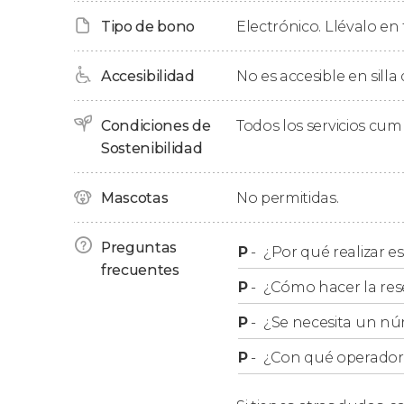
más famosa del parque. ¡Seguro que os sorpr
Tipo de bono
Electrónico. Llévalo en 
A lo largo de nuestra ruta, también atravesa
Accesibilidad
No es accesible en silla
aunque no iremos hasta su cima, conoceremo
¿Sabíais que es la tercera cumbre más alta de 
altitud
!
Condiciones de
Todos los servicios cu
Sostenibilidad
En torno al mediodía, haremos una pausa en 
comida tipo pícnic que hayáis traído
. Tras re
Mascotas
No permitidas.
otros destacados paisajes de Ordesa y Monte 
Preguntas
Finalmente, volveremos al vehículo para emp
P
-
¿Por qué realizar es
frecuentes
encuentro en Huesca, donde concluiremos est
P
-
¿Cómo hacer la res
P
-
¿Se necesita un nú
P
-
¿Con qué operador r