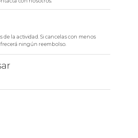
ntacta con nosotros.
s de la actividad. Si cancelas con menos
 ofrecerá ningún reembolso.
sar