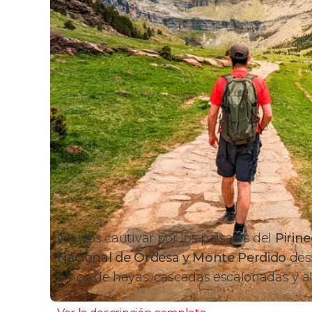
¡Dejaos cautivar por los paisajes del
Pirin
Nacional de Ordesa y Monte Perdido
des
único de hayas, cascadas escalonadas y a