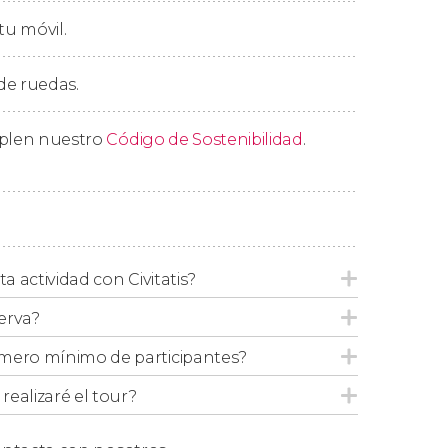
ende!
tu móvil.
remos el
bosque de las hayas
. Además,
 de ruedas.
s algunas curiosidades del
Monte Perdido
.
los Pirineos? ¡Alcanza los
3355 metros de
mplen nuestro
Código de Sostenibilidad
.
nuestra ruta para que podáis tomar la
poner fuerzas, continuaremos descubriendo
Perdido.
render el regreso hasta el punto de
ta actividad con Civitatis?
a excursión de nueve horas en total.
erva?
mero mínimo de participantes?
ealizaré el tour?