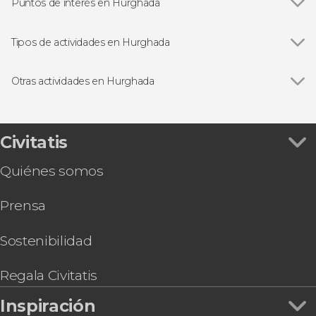
Puntos de interés en Hurghada
Orange Bay
Tipos de actividades en Hurghada
Ver todas
Excursiones de un día
Paseos en barco
Otras actividades en Hurghada
Ver todas
Bautismo de buceo en el Mar Rojo
Paseo en catamarán por el Mar Rojo
Nado con delfines en Hurghada
Civitatis
Visita guiada por Hurghada
Quiénes somos
Tour en quad y safari por el desierto
Tour en quad por el desierto con cena beduina
Prensa
Mar Rojo al completo, 8 días con todo incluido
Baño turco en Hurghada
Paseo a caballo por Hurghada
Sostenibilidad
Parasailing en Hurghada
Regala Civitatis
Inspiración