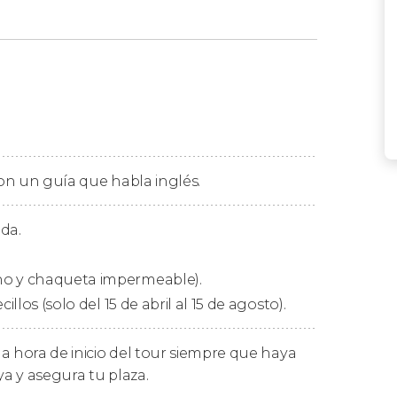
icinas de Gentle Giants de Húsavík. Allí
á a
surcar las aguas de la bahía de
 animales más fascinantes e impresionantes
a para poder
avistar a los ejemplares más
 con un guía que habla inglés.
altan a la superficie. ¡Os quedaréis sin
ás curiosos acerca de estos mamíferos
da.
no y chaqueta impermeable).
a y daremos por terminado el tour dos
illos (solo del 15 de abril al 15 de agosto).
a hora de inicio del tour siempre que haya
ya y asegura tu plaza.