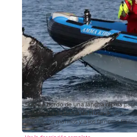
Subid a bordo de una
lancha rápida
para 
ballenas en la bahía de Húsavík
. Veremos
mamíferos marinos y a los famosos fraileci