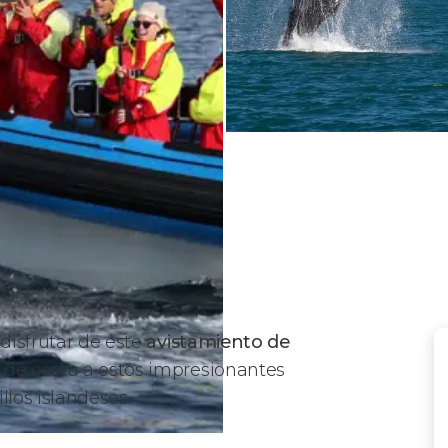
disfrutar de este
avistamiento de
 de cerca a estos impresionantes
llos islandeses.