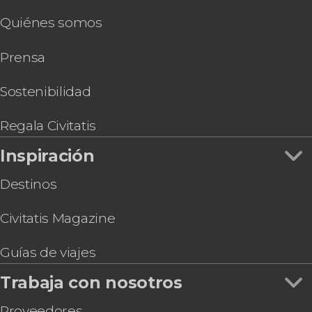
en La Caravedo
Quiénes somos
Tour en quad por el desierto de Ica
Tour de 2 días por Ica y Paracas
Prensa
Tour de 3 días por Nazca, Ica y Paracas
Noche en el desierto de Ica
Paseo a caballo por la hacienda de La Caravedo
Sostenibilidad
Free tour por Huacachina
Regala Civitatis
Inspiración
Destinos
Civitatis Magazine
Guías de viajes
Trabaja con nosotros
Proveedores