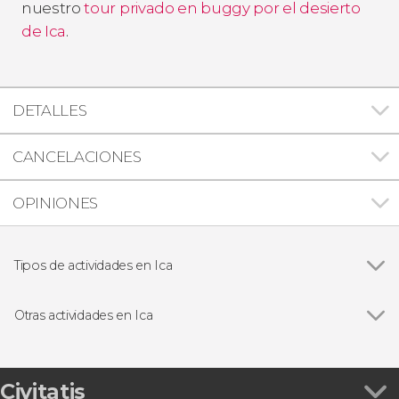
nuestro
tour privado en buggy por el desierto
de Ica
.
DETALLES
CANCELACIONES
OPINIONES
Tipos de actividades en Ica
Ver todas
Buggies
Excursiones de un día
Otras actividades en Ica
Gastronomía y enoturismo
Ver todas
Vuelo sobre las Líneas de Nazca desde el
Sandboarding
aeródromo de Nazca
Visitas guiadas y free tours
Cena con espectáculo folclórico y cata de piscos
Civitatis