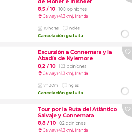
de Moher e Inisheer
8,5
/ 10
100 opiniones
Galway (41.3km)
,
Irlanda
10 horas
Inglés
Cancelación gratuita
Excursión a Connemara y la
Abadía de Kylemore
8,2
/ 10
103 opiniones
Galway (41.3km)
,
Irlanda
7h 30m
Inglés
Cancelación gratuita
Tour por la Ruta del Atlántico
Salvaje y Connemara
8,8
/ 10
82 opiniones
Galway (41.3km)
,
Irlanda