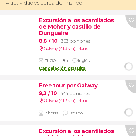
14 actividades cerca de Inisheer
Excursión a los acantilados
de Moher y castillo de
Dunguaire
8,8
/ 10
303 opiniones
Galway (41.3km)
,
Irlanda
7h 30m - 8h
Inglés
Cancelación gratuita
Free tour por Galway
9,2
/ 10
444 opiniones
Galway (41.3km)
,
Irlanda
2 horas
Español
Excursión a los acantilados