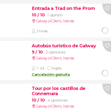
Entrada a Trad on the Prom
10
/ 10
1 opinión
Galway (41.3km)
,
Irlanda
2 horas
Autobús turístico de Galway
9
/ 10
2 opiniones
Galway (41.3km)
,
Irlanda
1 - 2d
Inglés
Cancelación gratuita
Tour por los castillos de
Connemara
10
/ 10
4 opiniones
Galway (41.3km)
,
Irlanda