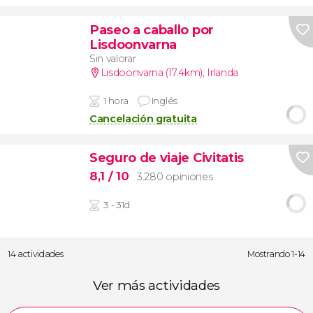
Paseo a caballo por
Lisdoonvarna
Sin valorar
Lisdoonvarna (17.4km)
,
Irlanda
1 hora
Inglés
Cancelación gratuita
Seguro de viaje Civitatis
8,1
/ 10
3.280 opiniones
3 - 31d
14 actividades
Mostrando 1-14
Ver más actividades