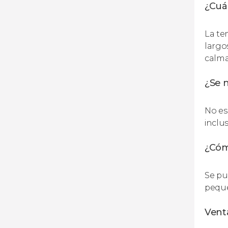
¿Cuál
La te
largo
calma
¿Se n
No es
inclu
¿Cóm
Se pu
peque
Venta