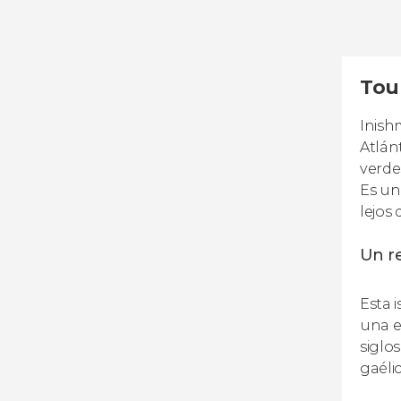
Tou
Inish
Atlán
verde
Es un
lejos
Un re
Esta 
una e
siglo
gaéli