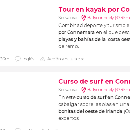
Tour en kayak por C
Sin valorar
Ballyconneely (37.4km
Combinad deporte y turismo e
por Connemara
en el que desc
playas y bahías de la costa oes
de remo.
 30m
Inglés
Acción y naturaleza
Curso de surf en Co
Sin valorar
Ballyconneely (37.4km
En este
curso de surf en Con
cabalgar sobre las olas en una
bonitas del oeste de Irlanda
. ¡
expertos!