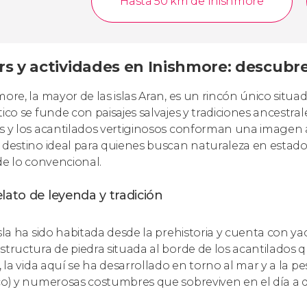
Hasta 50 km de Inishmore
rs y actividades en Inishmore: descubre
more, la mayor de las islas Aran, es un rincón único situa
tico se funde con paisajes salvajes y tradiciones ancestra
s y los acantilados vertiginosos conforman una imagen a
 destino ideal para quienes buscan naturaleza en estado 
 de lo convencional.
lato de leyenda y tradición
isla ha sido habitada desde la prehistoria y cuenta con 
structura de piedra situada al borde de los acantilados 
s, la vida aquí se ha desarrollado en torno al mar y a la 
co) y numerosas costumbres que sobreviven en el día a d