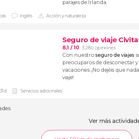
parajes de Irlanda.
ora
Inglés
Acción y naturaleza
Seguro de viaje Civita
8,1
/ 10
3.280 opiniones
Con nuestro
seguro de viajes
s
preocuparos de desconectar y d
vacaciones. ¡No dejéis que nad
viaje!
 31d
Servicios adicionales
dades
Ver más actividad