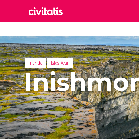
Rom
Italia
Lond
Reino 
Irlanda
Islas Aran
Edim
Inishmo
Reino 
Marr
Marrue
Esta
Turquía