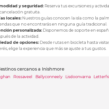
modidad y seguridad:
Reserva tus excursiones y activida
cancelación gratuita.
as locales:
Nuestros guías conocen la isla como la palm
endas que no encontrarás en ninguna guía tradicional.
nción personalizada:
Disponemos de soporte en español
pués de la actividad.
riedad de opciones:
Desde rutas en bicicleta hasta visita
erés, elige la experiencia que más se ajuste a tus gustos.
estinos cercanos a Inishmore
ughan
Rossaveel
Ballyconneely
Lisdoonvarna
Letterfr
s