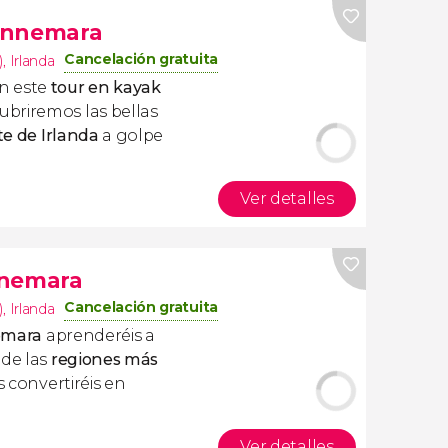
onnemara
Cancelación gratuita
)
,
Irlanda
n este
tour en kayak
ubriremos las bellas
te de Irlanda
a golpe
Ver detalles
nnemara
Cancelación gratuita
)
,
Irlanda
nemara
aprenderéis a
 de las
regiones más
Os convertiréis en
Ver detalles