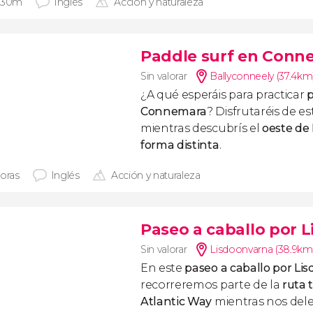
 30m
Inglés
Acción y naturaleza
Paddle surf en Conn
Sin valorar
Ballyconneely (37.4km
¿A qué esperáis para practicar
p
Connemara
? Disfrutaréis de e
mientras descubrís el
oeste de 
forma distinta
.
horas
Inglés
Acción y naturaleza
Paseo a caballo por 
Sin valorar
Lisdoonvarna (38.9km
En este
paseo a caballo por Li
recorreremos parte de la
ruta t
Atlantic Way
mientras nos dele