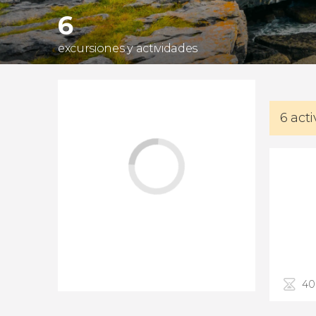
6
excursiones y actividades
6 act
40