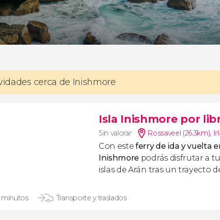
ividades cerca de Inishmore
Isla Inishmore por lib
Sin valorar
Rossaveel (26.3km)
,
Ir
Con este
ferry de ida y vuelta 
Inishmore
podrás disfrutar a tu
islas de Arán tras un trayecto 
 minutos
Transporte y traslados