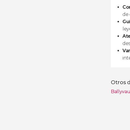
Co
de 
Guí
ley
Ate
des
Va
int
Otros d
Ballyva
Ver toda