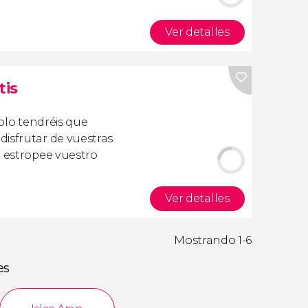
Ver detalles
tis
olo tendréis que
isfrutar de vuestras
a estropee vuestro
Ver detalles
Mostrando 1-6
es