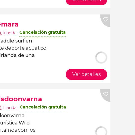
emara
Cancelación gratuita
)
,
Irlanda
addle surf en
ste deporte acuático
Irlanda de una
Ver detalles
Lisdoonvarna
Cancelación gratuita
)
,
Irlanda
sdoonvarna
urística Wild
itamos con los