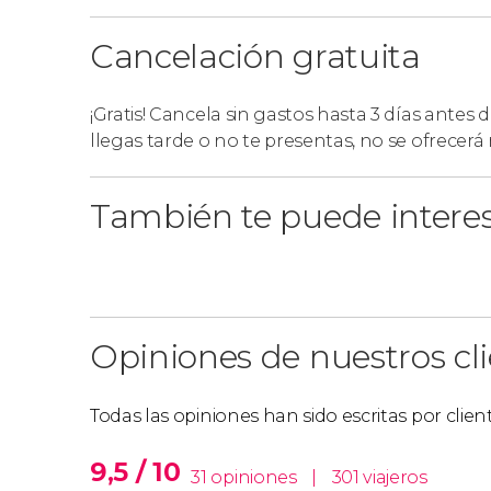
Deberéis
comprar anticipadamente la entrada
Cancelación gratuita
ticket no está incluido en el precio.
¡Gratis! Cancela sin gastos hasta 3 días antes 
llegas tarde o no te presentas, no se ofrecer
También te puede intere
Opiniones de nuestros cl
Todas las opiniones han sido escritas por clie
9,5 / 10
31 opiniones
|
301 viajeros