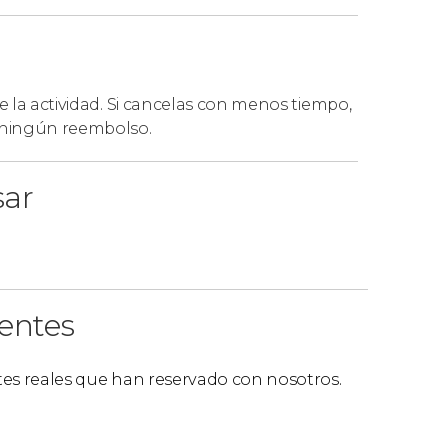
 al Parque Nacional Rapa Nui
, ya que este
de la actividad. Si cancelas con menos tiempo,
á ningún reembolso.
sar
ientes
ntes reales que han reservado con nosotros.