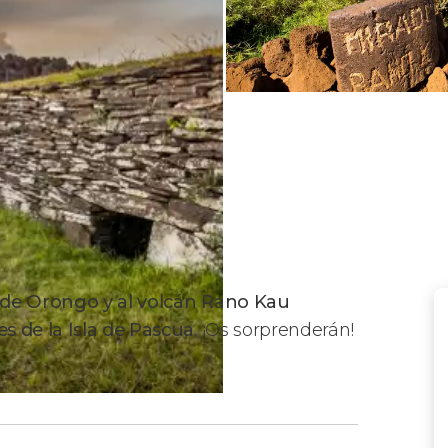
 de Orongo y al volcán Rano Kau
s de la Isla de Pascua
. ¡Os sorprenderán!