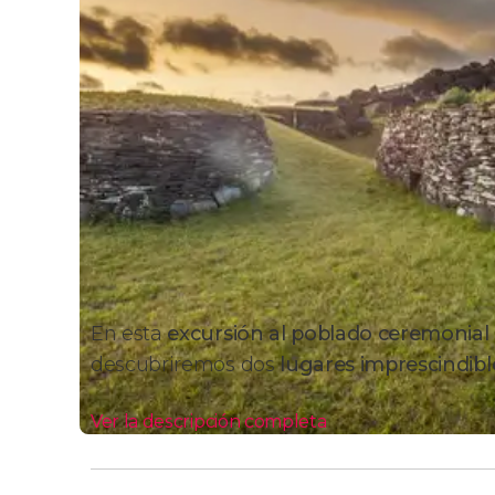
En esta
excursión al poblado ceremonial
descubriremos dos
lugares imprescindible
Ver la descripción completa
Itinerario