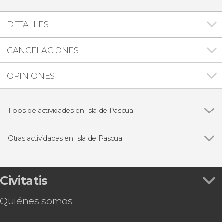
DETALLES
CANCELACIONES
OPINIONES
Tipos de actividades en Isla de Pascua
Excursiones de un día
Otras actividades en Isla de Pascua
Ver todas
Snorkel en la playa de Anakena
Taller de tallado de moái en madera
Tour privado de pesca por la costa de Hanga
Civitatis
Roa
Quiénes somos