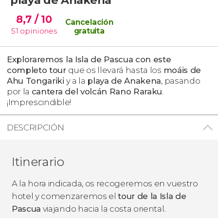
8,7
/ 10
Cancelación
51
opiniones
gratuita
Exploraremos la Isla de Pascua con este
completo tour
que os llevará hasta los
moáis de
Ahu Tongariki
y a la
playa de Anakena
, pasando
por la
cantera del volcán Rano Raraku
.
¡Imprescindible!
DESCRIPCIÓN
Itinerario
A la hora indicada, os recogeremos en vuestro
hotel y comenzaremos el
tour de la Isla de
Pascua
viajando hacia la costa oriental.