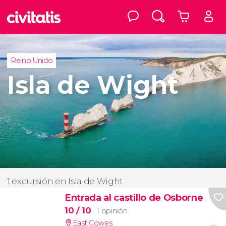
Reino Unido
Isla de Wight
1 excursión en Isla de Wight
Entrada al castillo de Osborne
10
/ 10
1 opinión
East Cowes