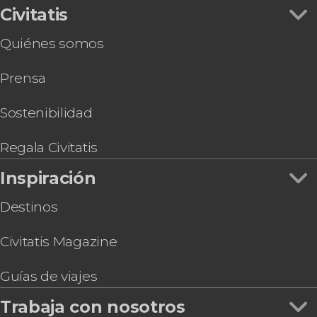
Tour por el Parque Nacional de los Volcanes de
Civitatis
Hawái
Quiénes somos
Baño nocturno con mantarrayas
Paseo en helicóptero por Kona
Prensa
Snorkel en Isla de Hawái
Crucero al atardecer con cena por la bahía de
Kealakekua
Sostenibilidad
Tour en quad por el este de la Isla de Hawái
Senderismo por el Parque Nacional de los
Regala Civitatis
Volcanes de Hawái
Inspiración
Circuito de tirolinas en la Isla de Hawái
Kayak y paddle surf en el río Umauma
Destinos
Civitatis Magazine
Guías de viajes
Trabaja con nosotros