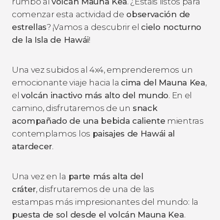
rumbo al
volcán Mauna Kea
. ¿Estáis listos para
comenzar esta actividad de
observación de
estrellas
? ¡Vamos a descubrir el
cielo nocturno
de la Isla de Hawái
!
Una vez subidos al 4x4, emprenderemos un
emocionante viaje
hacia la
cima del Mauna Kea
,
el
volcán inactivo más alto del mundo
. En el
camino, disfrutaremos de un
snack
acompañado de una bebida caliente
mientras
contemplamos los
paisajes de Hawái al
atardecer
.
Una vez en la
parte más alta del
cráter
, disfrutaremos de una de las
estampas más impresionantes del mundo: la
puesta de sol desde el volcán Mauna Kea
.