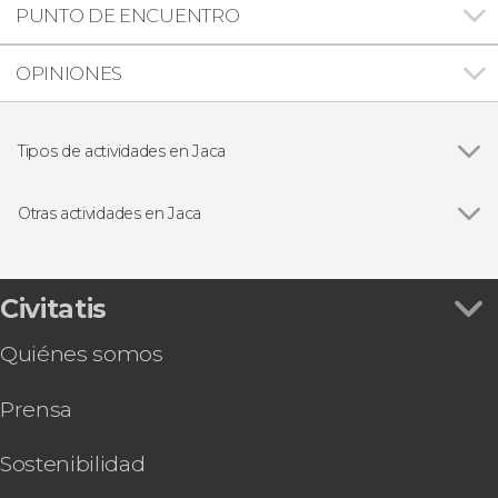
PUNTO DE ENCUENTRO
OPINIONES
Tipos de actividades en Jaca
Visitas guiadas y free tours
Otras actividades en Jaca
Expreso de Canfranc, tren turístico del Pirineo
aragonés
Civitatis
Quiénes somos
Prensa
Sostenibilidad