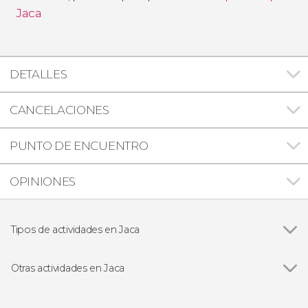
Jaca
DETALLES
CANCELACIONES
PUNTO DE ENCUENTRO
OPINIONES
Tipos de actividades en Jaca
Visitas guiadas y free tours
Otras actividades en Jaca
Ver todas
Expreso de Canfranc, tren turístico del Pirineo
aragonés