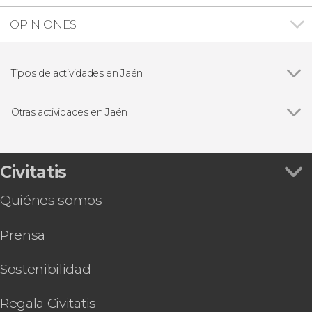
OPINIONES
Tipos de actividades en Jaén
Ver todas
Visitas guiadas y free tours
Free Tour
Otras actividades en Jaén
Visita guiada por el castillo de Santa Catalina
Civitatis
Quiénes somos
Prensa
Sostenibilidad
Regala Civitatis