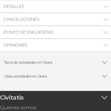
DETALLES
CANCELACIONES
PUNTO DE ENCUENTRO
OPINIONES
Tipos de actividades en Jávea
Ver todas
Paseos en barco
Visitas guiadas y free tours
Otras actividades en Jávea
Paddle surf
Ver todas
Tour en kayak por Cala Granadella
Ferry a Denia
Free tour por Jávea
Civitatis
Bautismo de buceo en Jávea
Quiénes somos
Tour en bicicleta eléctrica por Jávea