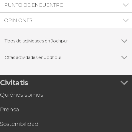
PUNTO DE ENCUENTRO
OPINIONES
Tipos de actividades en Jodhpur
Ver todas
Visitas guiadas y free tours
Excursiones de un día
Otras actividades en Jodhpur
Ver todas
Paseo privado en camello por el desierto de
Thar
Clase de cocina y comida con una familia india
Civitatis
Boda hindú ¡Cásate con el rito tradicional!
Quiénes somos
Tour gastronómico por Jodhpur
Noche en el desierto de Thar
Prensa
Sostenibilidad